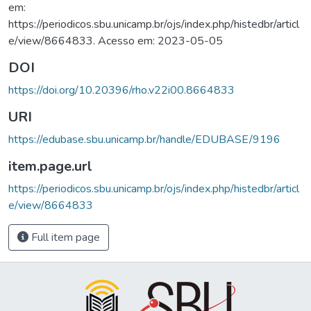
em:
https://periodicos.sbu.unicamp.br/ojs/index.php/histedbr/articl
e/view/8664833. Acesso em: 2023-05-05
DOI
https://doi.org/10.20396/rho.v22i00.8664833
URI
https://edubase.sbu.unicamp.br/handle/EDUBASE/9196
item.page.url
https://periodicos.sbu.unicamp.br/ojs/index.php/histedbr/articl
e/view/8664833
Full item page