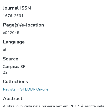
Journal ISSN
1676-2631
Page(s)/e-location
e022048
Language
pt
Source
Campinas, SP
22
Collections
Revista HISTEDBR On-line
Abstract
A obra, publicada pela primeira vez em 2017, é escrita pela