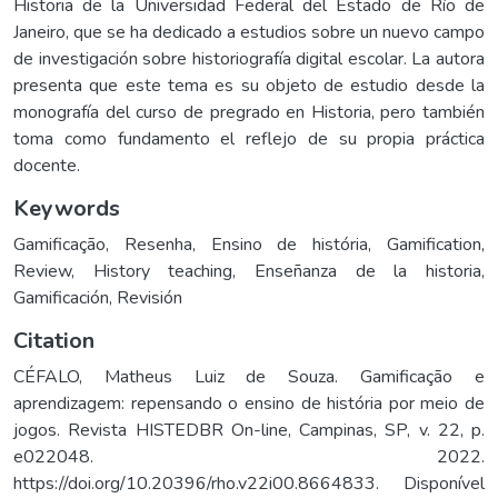
Historia de la Universidad Federal del Estado de Río de
Janeiro, que se ha dedicado a estudios sobre un nuevo campo
de investigación sobre historiografía digital escolar. La autora
presenta que este tema es su objeto de estudio desde la
monografía del curso de pregrado en Historia, pero también
toma como fundamento el reflejo de su propia práctica
docente.
Keywords
Gamificação
,
Resenha
,
Ensino de história
,
Gamification
,
Review
,
History teaching
,
Enseñanza de la historia
,
Gamificación
,
Revisión
Citation
CÉFALO, Matheus Luiz de Souza. Gamificação e
aprendizagem: repensando o ensino de história por meio de
jogos. Revista HISTEDBR On-line, Campinas, SP, v. 22, p.
e022048. 2022.
https://doi.org/10.20396/rho.v22i00.8664833. Disponível