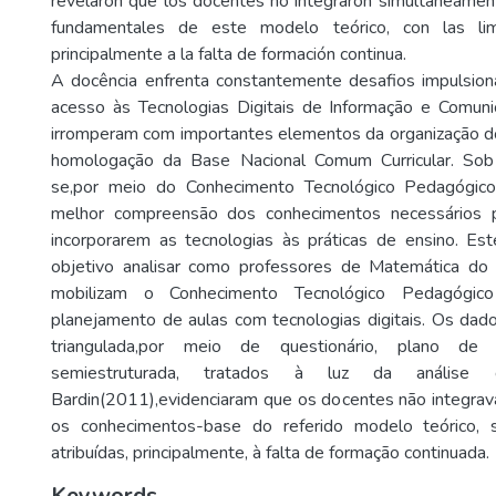
revelaron que los docentes no integraron simultáneamen
fundamentales de este modelo teórico, con las limi
principalmente a la falta de formación continua.
A docência enfrenta constantemente desafios impulsion
acesso às Tecnologias Digitais de Informação e Comunica
irromperam com importantes elementos da organização do
homologação da Base Nacional Comum Curricular. Sob
se,por meio do Conhecimento Tecnológico Pedagógic
melhor compreensão dos conhecimentos necessários p
incorporarem as tecnologias às práticas de ensino. E
objetivo analisar como professores de Matemática do
mobilizam o Conhecimento Tecnológico Pedagógi
planejamento de aulas com tecnologias digitais. Os dad
triangulada,por meio de questionário, plano de 
semiestruturada, tratados à luz da anális
Bardin(2011),evidenciaram que os docentes não integra
os conhecimentos-base do referido modelo teórico, 
atribuídas, principalmente, à falta de formação continuada.
Keywords