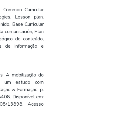
l Common Curricular
ogies
,
Lesson plan
,
enido
,
Base Curricular
 la comunicación
,
Plan
gógico do conteúdo
,
ais de informação e
s. A mobilização do
do: um estudo com
ação & Formação, p.
5408. Disponível em:
/15408/13898. Acesso