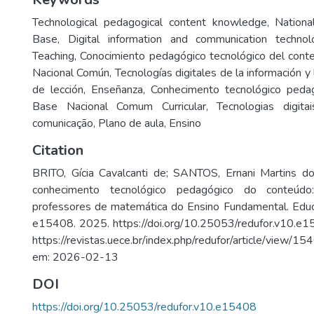
Technological pedagogical content knowledge
,
Nationa
Base
,
Digital information and communication technol
Teaching
,
Conocimiento pedagógico tecnológico del cont
Nacional Común
,
Tecnologías digitales de la información y
de lección
,
Enseñanza
,
Conhecimento tecnológico peda
Base Nacional Comum Curricular
,
Tecnologias digit
comunicação
,
Plano de aula
,
Ensino
Citation
BRITO, Gícia Cavalcanti de; SANTOS, Ernani Martins do
conhecimento tecnológico pedagógico do conteú
professores de matemática do Ensino Fundamental. Educ
e15408. 2025. https://doi.org/10.25053/redufor.v10.e1
https://revistas.uece.br/index.php/redufor/article/view
em: 2026-02-13
DOI
https://doi.org/10.25053/redufor.v10.e15408