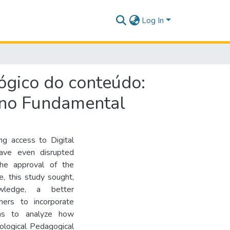
Log In
ógico do conteúdo:
ino Fundamental
ng access to Digital
have even disrupted
the approval of the
, this study sought,
owledge, a better
ers to incorporate
ims to analyze how
ological Pedagogical