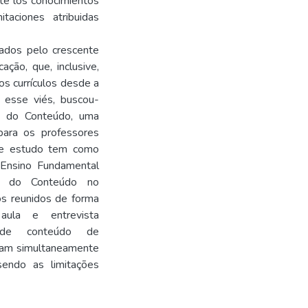
te los conocimientos
taciones atribuidas
ados pelo crescente
ção, que, inclusive,
s currículos desde a
 esse viés, buscou-
o do Conteúdo, uma
ara os professores
ste estudo tem como
 Ensino Fundamental
co do Conteúdo no
os reunidos de forma
aula e entrevista
e de conteúdo de
vam simultaneamente
sendo as limitações