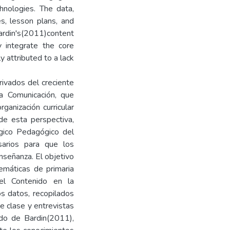
hnologies. The data,
es, lesson plans, and
din's(2011)content
y integrate the core
y attributed to a lack
ivados del creciente
la Comunicación, que
ganización curricular
de esta perspectiva,
gico Pedagógico del
sarios para que los
nseñanza. El objetivo
máticas de primaria
el Contenido en la
Los datos, recopilados
e clase y entrevistas
ido de Bardin(2011),