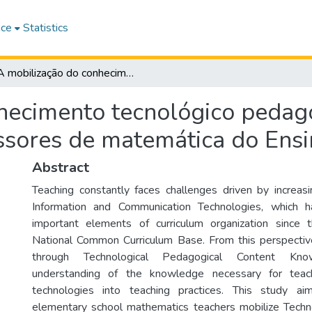
ace
Statistics
A mobilização do conhecimento tecnológico pedagógico do conteúdo: um estudo com professores de matemática do Ensino Fundamental
hecimento tecnológico pedag
ssores de matemática do Ens
Abstract
Teaching constantly faces challenges driven by increasi
Information and Communication Technologies, which 
important elements of curriculum organization since 
National Common Curriculum Base. From this perspective
through Technological Pedagogical Content Kn
understanding of the knowledge necessary for teach
technologies into teaching practices. This study a
elementary school mathematics teachers mobilize Techn