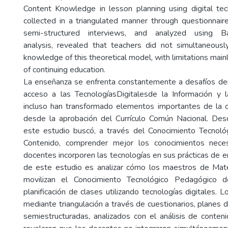
Content Knowledge in lesson planning using digital tec
collected in a triangulated manner through questionnair
semi-structured interviews, and analyzed using Bar
analysis, revealed that teachers did not simultaneousl
knowledge of this theoretical model, with limitations mainl
of continuing education.
La enseñanza se enfrenta constantemente a desafíos der
acceso a las TecnologíasDigitalesde la Información y 
incluso han transformado elementos importantes de la or
desde la aprobación del Currículo Común Nacional. Des
este estudio buscó, a través del Conocimiento Tecnoló
Contenido, comprender mejor los conocimientos nece
docentes incorporen las tecnologías en sus prácticas de e
de este estudio es analizar cómo los maestros de Mate
movilizan el Conocimiento Tecnológico Pedagógico d
planificación de clases utilizando tecnologías digitales. 
mediante triangulación a través de cuestionarios, planes d
semiestructuradas, analizados con el análisis de conten