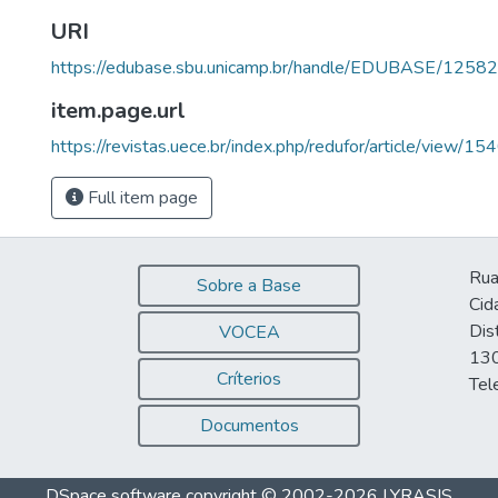
URI
https://edubase.sbu.unicamp.br/handle/EDUBASE/12582
item.page.url
https://revistas.uece.br/index.php/redufor/article/view/
Full item page
Rua
Sobre a Base
Cid
Dis
VOCEA
130
Críterios
Tel
Documentos
DSpace software
copyright © 2002-2026
LYRASIS