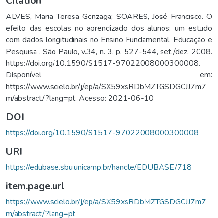
Citation
ALVES, Maria Teresa Gonzaga; SOARES, José Francisco. O
efeito das escolas no aprendizado dos alunos: um estudo
com dados longitudinais no Ensino Fundamental. Educação e
Pesquisa , São Paulo, v.34, n. 3, p. 527-544, set./dez. 2008.
https://doi.org/10.1590/S1517-97022008000300008.
Disponível em:
https://www.scielo.br/j/ep/a/SX59xsRDbMZTGSDGCJJ7m7
m/abstract/?lang=pt. Acesso: 2021-06-10
DOI
https://doi.org/10.1590/S1517-97022008000300008
URI
https://edubase.sbu.unicamp.br/handle/EDUBASE/718
item.page.url
https://www.scielo.br/j/ep/a/SX59xsRDbMZTGSDGCJJ7m7
m/abstract/?lang=pt