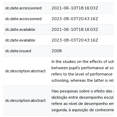
dc.date.accessioned
2021-06-10T18:16:03Z
dc.date.accessioned
2023-08-03T20:43:16Z
dc.date.available
2021-06-10T18:16:03Z
dc.date.available
2023-08-03T20:43:16Z
dc.date.issued
2008
In the studies on the effects of schoo
between pupil's performance at scho
dc.description.abstract
refers to the level of performance 
schooling, whereas the latter is rela
Nas pesquisas sobre o efeito das e
distinção entre desempenho escolar
dc.description.abstract
refere ao nível de desempenho em a
segunda, à aquisição de conheciment