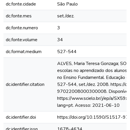
dc.fonte.cidade
São Paulo
dc.fonte.mes
set./dez.
dc.fonte.numero
3
dc.fonte.volume
34
dc.format.medium
527-544
ALVES, Maria Teresa Gonzaga; SOAR
escolas no aprendizado dos alunos:
no Ensino Fundamental. Educação e Pe
dc.identifier.citation
527-544, set./dez. 2008. https://
97022008000300008. Disponível
https://www.scielo.br/j/ep/a/SX
lang=pt. Acesso: 2021-06-10
dc.identifier.doi
https://doi.org/10.1590/S1517
dc.identifier.issn
1678-4634