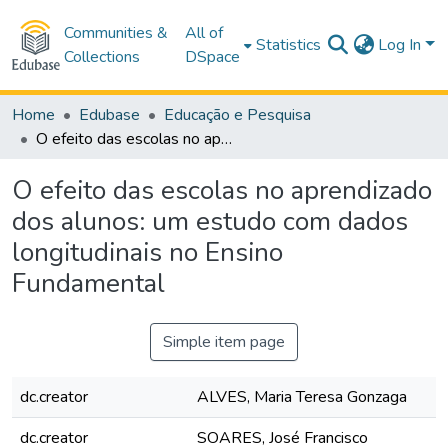
Communities &
All of
Statistics
Log In
Collections
DSpace
Home
Edubase
Educação e Pesquisa
O efeito das escolas no aprendizado dos alunos: um estudo com dados longitudinais no Ensino Fundamental
O efeito das escolas no aprendizado
dos alunos: um estudo com dados
longitudinais no Ensino
Fundamental
Simple item page
dc.creator
ALVES, Maria Teresa Gonzaga
dc.creator
SOARES, José Francisco