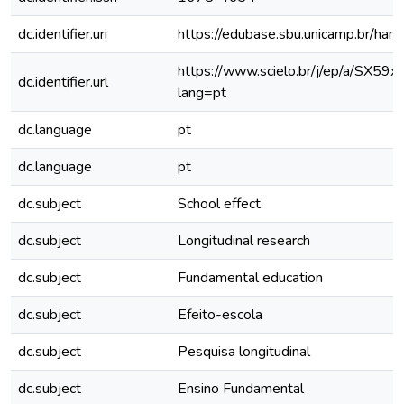
dc.identifier.uri
https://edubase.sbu.unicamp.br/h
https://www.scielo.br/j/ep/a/SX
dc.identifier.url
lang=pt
dc.language
pt
dc.language
pt
dc.subject
School effect
dc.subject
Longitudinal research
dc.subject
Fundamental education
dc.subject
Efeito-escola
dc.subject
Pesquisa longitudinal
dc.subject
Ensino Fundamental