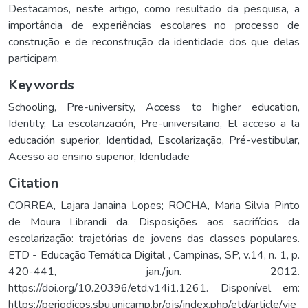
Destacamos, neste artigo, como resultado da pesquisa, a
importância de experiências escolares no processo de
construção e de reconstrução da identidade dos que delas
participam.
Keywords
Schooling
,
Pre-university
,
Access to higher education
,
Identity
,
La escolarización
,
Pre-universitario
,
El acceso a la
educación superior
,
Identidad
,
Escolarização
,
Pré-vestibular
,
Acesso ao ensino superior
,
Identidade
Citation
CORREA, Lajara Janaina Lopes; ROCHA, Maria Silvia Pinto
de Moura Librandi da. Disposições aos sacrifícios da
escolarização: trajetórias de jovens das classes populares.
ETD - Educação Temática Digital , Campinas, SP, v.14, n. 1, p.
420-441, jan./jun. 2012.
https://doi.org/10.20396/etd.v14i1.1261. Disponível em:
https://periodicos.sbu.unicamp.br/ojs/index.php/etd/article/vie