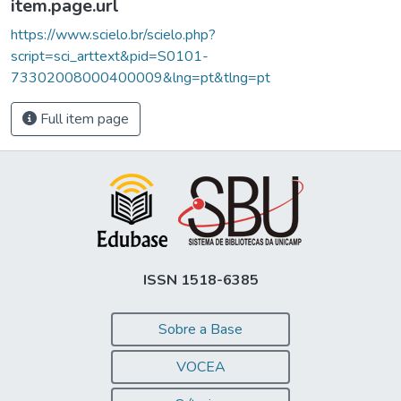
item.page.url
https://www.scielo.br/scielo.php?
script=sci_arttext&pid=S0101-
73302008000400009&lng=pt&tlng=pt
Full item page
ISSN 1518-6385
Sobre a Base
VOCEA