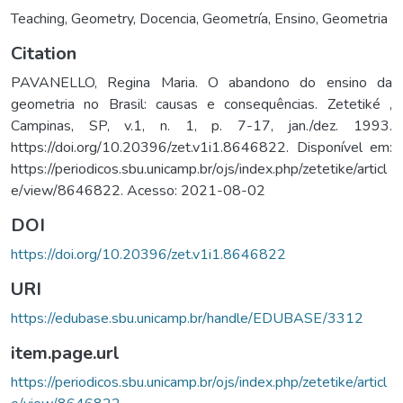
Teaching
,
Geometry
,
Docencia
,
Geometría
,
Ensino
,
Geometria
Citation
PAVANELLO, Regina Maria. O abandono do ensino da
geometria no Brasil: causas e consequências. Zetetiké ,
Campinas, SP, v.1, n. 1, p. 7-17, jan./dez. 1993.
https://doi.org/10.20396/zet.v1i1.8646822. Disponível em:
https://periodicos.sbu.unicamp.br/ojs/index.php/zetetike/articl
e/view/8646822. Acesso: 2021-08-02
DOI
https://doi.org/10.20396/zet.v1i1.8646822
URI
https://edubase.sbu.unicamp.br/handle/EDUBASE/3312
item.page.url
https://periodicos.sbu.unicamp.br/ojs/index.php/zetetike/articl