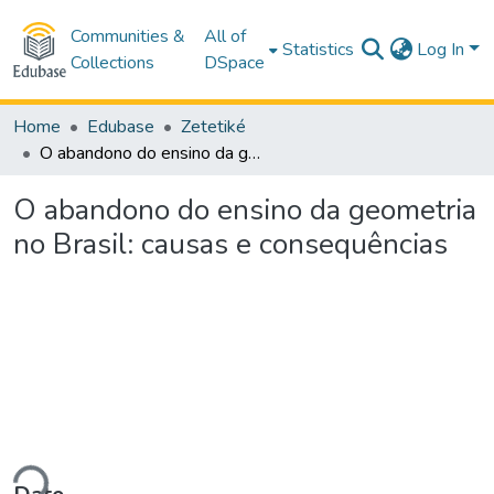
Communities &
All of
Statistics
Log In
Collections
DSpace
Home
Edubase
Zetetiké
O abandono do ensino da geometria no Brasil: causas e consequências
O abandono do ensino da geometria
no Brasil: causas e consequências
ading...