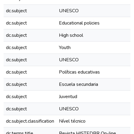
dc.subject
UNESCO
dc.subject
Educational policies
dc.subject
High school
dc.subject
Youth
dc.subject
UNESCO
dc.subject
Políticas educativas
dc.subject
Escuela secundaria
dc.subject
Juventud
dc.subject
UNESCO
dc.subject.classification
Nível técnico
dc.terms.title
Revista HISTEDBR On-line