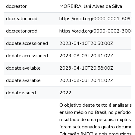
dc.creator
MOREIRA, Jani Alves da Silva
dc.creator.orcid
https://orcid.org/0000-0001-809
dc.creator.orcid
https://orcid.org/0000-0002-300
dc.date.accessioned
2023-04-10T20:58:00Z
dc.date.accessioned
2023-08-03T20:41:02Z
dc.date.available
2023-04-10T20:58:00Z
dc.date.available
2023-08-03T20:41:02Z
dc.date.issued
2022
O objetivo deste texto é analisar as 
ensino médio no Brasil, no período
resultado de uma pesquisa exploratór
foram selecionados quatro documento
Educação (MEC) e dois produzidos 