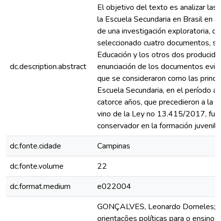
El objetivo del texto es analizar las 
la Escuela Secundaria en Brasil en 
de una investigación exploratoria, de
seleccionado cuatro documentos, sien
Educación y los otros dos producido
dc.description.abstract
enunciación de los documentos eviden
que se consideraron como las princip
Escuela Secundaria, en el período a
catorce años, que precedieron a la r
vino de la Ley no 13.415/2017, fuer
conservador en la formación juvenil b
dc.fonte.cidade
Campinas
dc.fonte.volume
22
dc.format.medium
e022004
GONÇALVES, Leonardo Dorneles; MOR
orientações políticas para o ensino