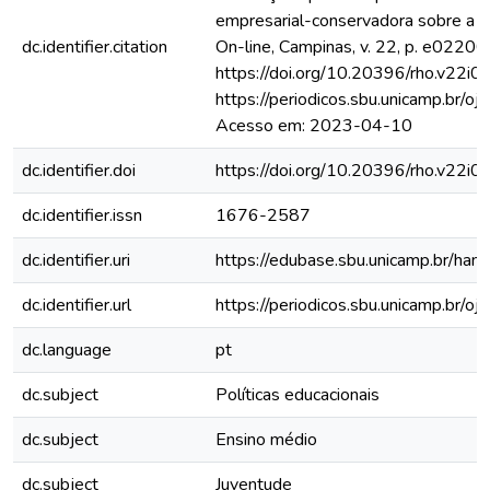
empresarial-conservadora sobre a 
dc.identifier.citation
On-line, Campinas, v. 22, p. e02200
https://doi.org/10.20396/rho.v22i0
https://periodicos.sbu.unicamp.br/o
Acesso em: 2023-04-10
dc.identifier.doi
https://doi.org/10.20396/rho.v22i
dc.identifier.issn
1676-2587
dc.identifier.uri
https://edubase.sbu.unicamp.br/h
dc.identifier.url
https://periodicos.sbu.unicamp.br/o
dc.language
pt
dc.subject
Políticas educacionais
dc.subject
Ensino médio
dc.subject
Juventude