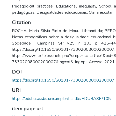
Pedagogical practices
,
Educational inequality
,
School 
pedagógicas
,
Desigualdades educacionais
,
Clima escolar
Citation
ROCHA, Maria Silvia Pinto de Moura Librandi da; PEROS
Notas etnográficas sobre a desigualdade educacional br
Sociedade , Campinas, SP, v.29, n. 103, p. 425-44
https://doi.org/10.1590/S0101-7330200800020000
https://www.scielo.br/scielo.php?script=sci_arttext&pid
73302008000200007&lng=pt&tlng=pt. Acesso: 2021
DOI
https://doi.org/10.1590/S0101-73302008000200007
URI
https://edubase.sbu.unicamp.br/handle/EDUBASE/108
item.page.url