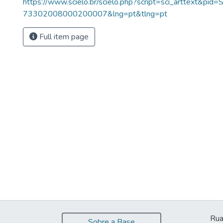
https://www.scielo.br/scielo.php?script=sci_arttext&pid
73302008000200007&lng=pt&tlng=pt
Full item page
Rua
Sobre a Base