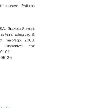
atmosphere
,
Práticas
A, Graziela Serroni.
asileira. Educação &
9, maio/ago. 2008.
7. Disponível em:
=S0101-
-05-25