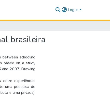
Log In
l brasileira
ons between schooling
t is based on a study
006 and 2007. Drawing
 entre experiências
r de uma pesquisa de
blica e uma privada),