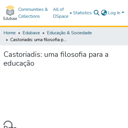
Communities &
All of
Statistics
Log In
Collections
DSpace
Home
Edubase
Educação & Sociedade
Castoriadis: uma filosofia para a educação
Castoriadis: uma filosofia para a
educação
ading...