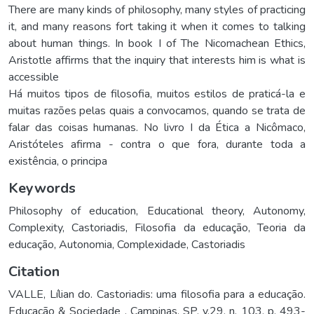
There are many kinds of philosophy, many styles of practicing
it, and many reasons fort taking it when it comes to talking
about human things. In book I of The Nicomachean Ethics,
Aristotle affirms that the inquiry that interests him is what is
accessible
Há muitos tipos de filosofia, muitos estilos de praticá-la e
muitas razões pelas quais a convocamos, quando se trata de
falar das coisas humanas. No livro I da Ética a Nicômaco,
Aristóteles afirma - contra o que fora, durante toda a
existência, o principa
Keywords
Philosophy of education
,
Educational theory
,
Autonomy
,
Complexity
,
Castoriadis
,
Filosofia da educação
,
Teoria da
educação
,
Autonomia
,
Complexidade
,
Castoriadis
Citation
VALLE, Lílian do. Castoriadis: uma filosofia para a educação.
Educação & Sociedade , Campinas, SP, v.29, n. 103, p. 493-