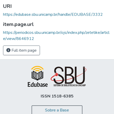
URI
https://edubase.sbu.unicamp.br/handle/EDUBASE/3332
item.page.url
https://periodicos.sbu.unicamp.br/ojs/index.php/zetetike/articl
e/view/8646912
Full item page
ISSN 1518-6385
Sobre a Base