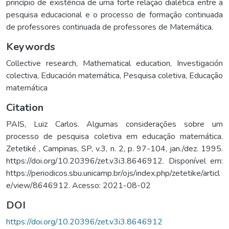
princípio de existência de uma forte relação dialética entre a
pesquisa educacional e o processo de formação continuada
de professores continuada de professores de Matemática.
Keywords
Collective research
,
Mathematical education
,
Investigación
colectiva
,
Educación matemática
,
Pesquisa coletiva
,
Educação
matemática
Citation
PAIS, Luiz Carlos. Algumas considerações sobre um
processo de pesquisa coletiva em educação matemática.
Zetetiké , Campinas, SP, v.3, n. 2, p. 97-104, jan./dez. 1995.
https://doi.org/10.20396/zet.v3i3.8646912. Disponível em:
https://periodicos.sbu.unicamp.br/ojs/index.php/zetetike/articl
e/view/8646912. Acesso: 2021-08-02
DOI
https://doi.org/10.20396/zet.v3i3.8646912