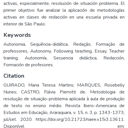
activas, especialmente, resolución de situación problema. El
primer objetivo fue analizar la aplicación de metodologías
activas en clases de redacción en una escuela privada en
interior de São Paulo.
Keywords
Autonomia
,
Sequência-didática
,
Redação
,
Formação de
professores
,
Autonomy
,
Following teaching
,
Essay
,
Teacher
training
,
Autonomía
,
Secuencia didáctica
,
Redacción
,
Formación de profesores
Citation
GUIRADO, Maria Teresa Martins; MARQUES, Rosebelly
Nunes; CASTRO, Flávia Pierrotti de. Metodologia de
resolução de situação-problema aplicada à aula de produção
de texto no ensino médio. Revista Ibero-Americana de
Estudos em Educação, Araraquara, v. 15, n. 3, p. 1343-1373,
jul/set. 2020. https://doi.org/10.21723/riaee.v15i3.13611.
Disponível em: