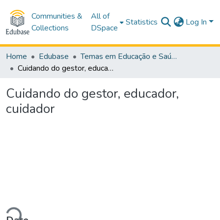
Communities &
All of
Statistics
Log In
Collections
DSpace
Home
Edubase
Temas em Educação e Saúde
Cuidando do gestor, educador, cuidador
Cuidando do gestor, educador,
cuidador
ading...