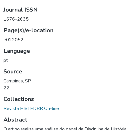
Journal ISSN
1676-2635
Page(s)/e-location
e022052
Language
pt
Source
Campinas, SP
22
Collections
Revista HISTEDBR On-line
Abstract
O artigo realiza uma análise do papel da Disciplina de História