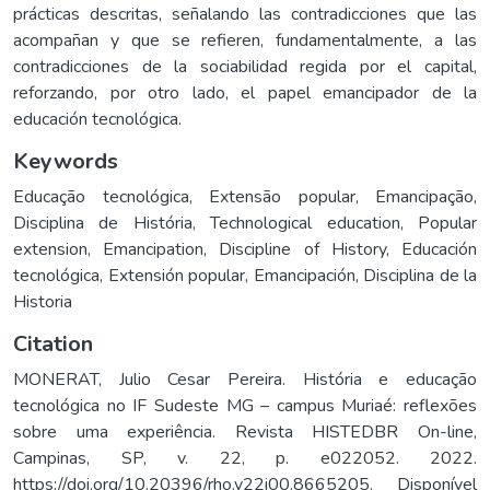
prácticas descritas, señalando las contradicciones que las
acompañan y que se refieren, fundamentalmente, a las
contradicciones de la sociabilidad regida por el capital,
reforzando, por otro lado, el papel emancipador de la
educación tecnológica.
Keywords
Educação tecnológica
,
Extensão popular
,
Emancipação
,
Disciplina de História
,
Technological education
,
Popular
extension
,
Emancipation
,
Discipline of History
,
Educación
tecnológica
,
Extensión popular
,
Emancipación
,
Disciplina de la
Historia
Citation
MONERAT, Julio Cesar Pereira. História e educação
tecnológica no IF Sudeste MG – campus Muriaé: reflexões
sobre uma experiência. Revista HISTEDBR On-line,
Campinas, SP, v. 22, p. e022052. 2022.
https://doi.org/10.20396/rho.v22i00.8665205. Disponível