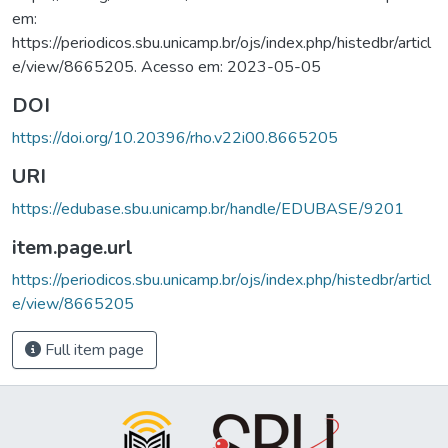
em:
https://periodicos.sbu.unicamp.br/ojs/index.php/histedbr/articl
e/view/8665205. Acesso em: 2023-05-05
DOI
https://doi.org/10.20396/rho.v22i00.8665205
URI
https://edubase.sbu.unicamp.br/handle/EDUBASE/9201
item.page.url
https://periodicos.sbu.unicamp.br/ojs/index.php/histedbr/articl
e/view/8665205
Full item page