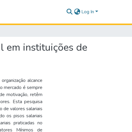
Log In
l em instituições de
 organização alcance
 o mercado é sempre
 de motivação, retêm
ores. Esta pesquisa
de valores salariais
do os pisos salariais
riais praticadas no
Fatores Mínimos de