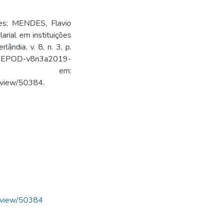
es; MENDES, Flavio
arial em instituições
ândia, v. 8, n. 3, p.
3/REPOD-v8n3a2019-
el em:
le/view/50384.
le/view/50384