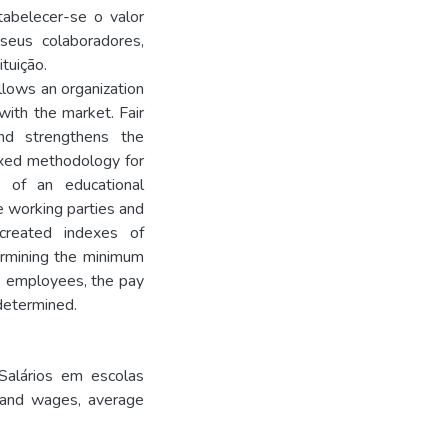
abelecer-se o valor
seus colaboradores,
ituição.
allows an organization
with the market. Fair
and strengthens the
xed methodology for
s of an educational
e working parties and
created indexes of
ermining the minimum
ts employees, the pay
 determined.
Salários em escolas
 and wages
,
average