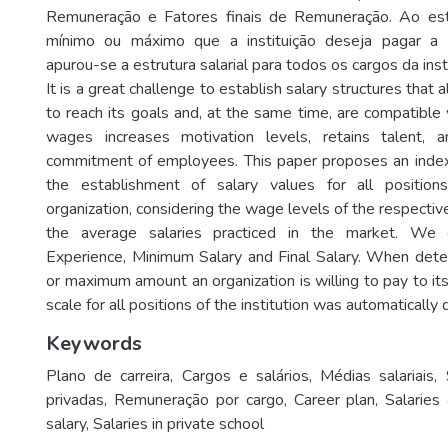
Remuneração e Fatores finais de Remuneração. Ao est
mínimo ou máximo que a instituição deseja pagar a 
apurou-se a estrutura salarial para todos os cargos da inst
It is a great challenge to establish salary structures that 
to reach its goals and, at the same time, are compatible 
wages increases motivation levels, retains talent, 
commitment of employees. This paper proposes an inde
the establishment of salary values ​​for all position
organization, considering the wage levels of the respectiv
the average salaries practiced in the market. We 
Experience, Minimum Salary and Final Salary. When det
or maximum amount an organization is willing to pay to i
scale for all positions of the institution was automatically
Keywords
Plano de carreira
,
Cargos e salários
,
Médias salariais
,
privadas
,
Remuneração por cargo
,
Career plan
,
Salaries
salary
,
Salaries in private school