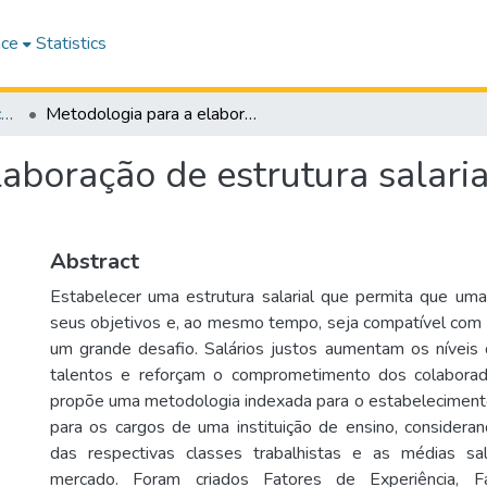
ace
Statistics
Revista Educação e Políticas em Debate
Metodologia para a elaboração de estrutura salarial em instituições de ensino
aboração de estrutura salaria
Abstract
Estabelecer uma estrutura salarial que permita que uma
seus objetivos e, ao mesmo tempo, seja compatível com
um grande desafio. Salários justos aumentam os níveis
talentos e reforçam o comprometimento dos colaborad
propõe uma metodologia indexada para o estabelecimento 
para os cargos de uma instituição de ensino, consideran
das respectivas classes trabalhistas e as médias sala
mercado. Foram criados Fatores de Experiência, 