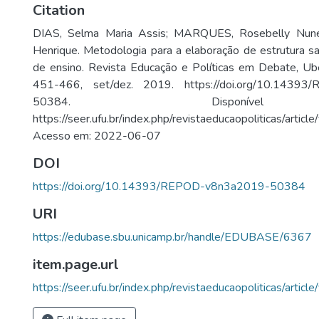
Citation
DIAS, Selma Maria Assis; MARQUES, Rosebelly Nun
Henrique. Metodologia para a elaboração de estrutura sal
de ensino. Revista Educação e Políticas em Debate, Uberl
451-466, set/dez. 2019. https://doi.org/10.1439
50384. Disponív
https://seer.ufu.br/index.php/revistaeducaopoliticas/artic
Acesso em: 2022-06-07
DOI
https://doi.org/10.14393/REPOD-v8n3a2019-50384
URI
https://edubase.sbu.unicamp.br/handle/EDUBASE/6367
item.page.url
https://seer.ufu.br/index.php/revistaeducaopoliticas/artic