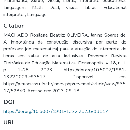
Matemática
,
Surdo
,
Visual
,
Libras
,
Intérprete educacional
,
Linguagem
,
Math
,
Deaf
,
Visual
,
Libras
,
Educational
interpreter
,
Language
Citation
MACHADO, Rosilene Beatriz; OLIVEIRA, Janine Soares de.
A importância da construção discursiva por parte do
professor [de matemática] para a atuação do intérprete de
libras em salas de aula inclusivas. Revemat: Revista
Eletrônica de Educação Matemática, Florianópolis, v. 18, n. 1,
p. 1–28. 2023. https://doi.org/10.5007/1981-
1322.2023.e93517. Disponível em:
https://periodicos.ufsc.br/index.php/revemat/article/view/935
17/52840. Acesso em: 2023-09-18
DOI
https://doi.org/10.5007/1981-1322.2023.e93517
URI