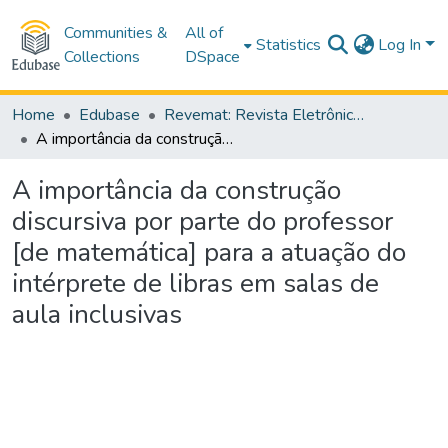
Communities &
All of
Statistics
Log In
Collections
DSpace
Home
Edubase
Revemat: Revista Eletrônica de Educação Matemática
A importância da construção discursiva por parte do professor [de matemática] para a atuação do intérprete de libras em salas de aula inclusivas
A importância da construção
discursiva por parte do professor
[de matemática] para a atuação do
intérprete de libras em salas de
aula inclusivas