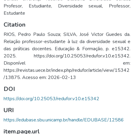
Profesor
,
Estudiante
,
Diversidade sexual
,
Professor
,
Estudante
Citation
RIOS, Pedro Paulo Souza; SILVA, José Victor Guedes da.
Relação professor-estudante à luz da diversidade sexual e
das práticas docentes. Educação & Formação, p. e15342.
2025. https://doi.org/10.25053/redufor.v10.e15342.
Disponível em:
https://revistas.uece.br/index.php/redufor/article/view/15342
/13875. Acesso em: 2026-02-13
DOI
https://doi.org/10.25053/redufor.v10.e15342
URI
https://edubase.sbu.unicamp.br/handle/EDUBASE/12586
item.page.url