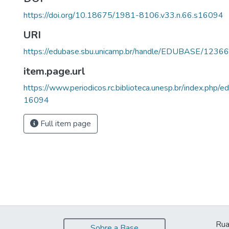
https://doi.org/10.18675/1981-8106.v33.n.66.s16094
URI
https://edubase.sbu.unicamp.br/handle/EDUBASE/12366
item.page.url
https://www.periodicos.rc.biblioteca.unesp.br/index.php/ed
16094
Full item page
Rua
Sobre a Base