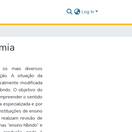
Log In
emia
 os mais diversos
ção. A situação da
calmente modificada
rido. O objetivo do
compreender o sentido
 especializada e por
instituições de ensino
realizam revisão de
as “ensino híbrido” e