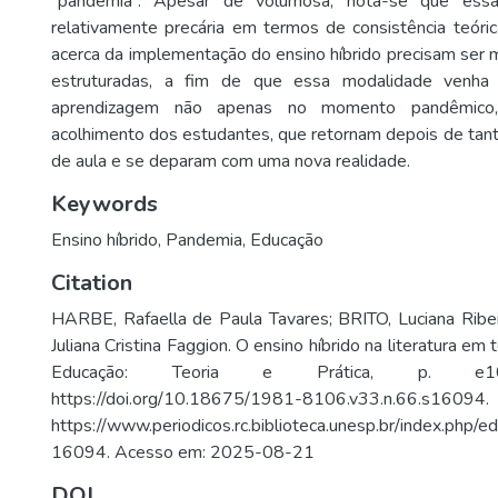
“pandemia”. Apesar de volumosa, nota-se que ess
relativamente precária em termos de consistência teóri
acerca da implementação do ensino híbrido precisam ser
estruturadas, a fim de que essa modalidade venha a
aprendizagem não apenas no momento pandêmic
acolhimento dos estudantes, que retornam depois de tant
de aula e se deparam com uma nova realidade.
Keywords
Ensino híbrido
,
Pandemia
,
Educação
Citation
HARBE, Rafaella de Paula Tavares; BRITO, Luciana Ri
Juliana Cristina Faggion. O ensino híbrido na literatura e
Educação: Teoria e Prática, p. e10
https://doi.org/10.18675/1981-8106.v33.n.66.s160
https://www.periodicos.rc.biblioteca.unesp.br/index.php/ed
16094. Acesso em: 2025-08-21
DOI