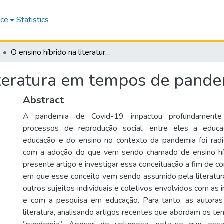
ace
Statistics
O ensino híbrido na literatura em tempos de pandemia
literatura em tempos de pand
Abstract
A pandemia de Covid-19 impactou profundamente
processos de reprodução social, entre eles a educa
educação e do ensino no contexto da pandemia foi radi
com a adoção do que vem sendo chamado de ensino híb
presente artigo é investigar essa conceituação a fim de 
em que esse conceito vem sendo assumido pela literatura
outros sujeitos individuais e coletivos envolvidos com as 
e com a pesquisa em educação. Para tanto, as autoras 
literatura, analisando artigos recentes que abordam os tem