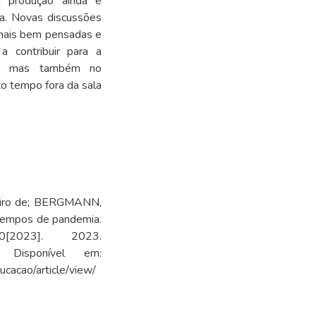
a produção ainda é
ca. Novas discussões
 mais bem pensadas e
 contribuir para a
o, mas também no
o tempo fora da sala
beiro de; BERGMANN,
m tempos de pandemia.
[2023]. 2023.
94. Disponível em:
ucacao/article/view/