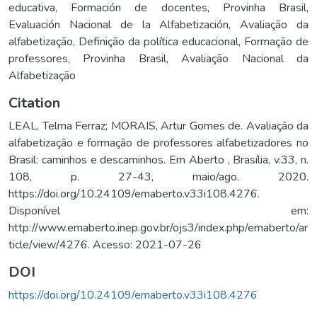
educativa
,
Formación de docentes
,
Provinha Brasil
,
Evaluación Nacional de la Alfabetización
,
Avaliação da
alfabetização
,
Definição da política educacional
,
Formação de
professores
,
Provinha Brasil
,
Avaliação Nacional da
Alfabetização
Citation
LEAL, Telma Ferraz; MORAIS, Artur Gomes de. Avaliação da
alfabetização e formação de professores alfabetizadores no
Brasil: caminhos e descaminhos. Em Aberto , Brasília, v.33, n.
108, p. 27-43, maio/ago. 2020.
https://doi.org/10.24109/emaberto.v33i108.4276.
Disponível em:
http://www.emaberto.inep.gov.br/ojs3/index.php/emaberto/ar
ticle/view/4276. Acesso: 2021-07-26
DOI
https://doi.org/10.24109/emaberto.v33i108.4276