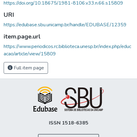
https://doi.org/10.18675/1981-8106.v33.n.66.s15809
URI
https://edubase.sbu.unicamp.br/handle/EDUBASE/12359
item.page.url
https://www.periodicos.rc.biblioteca.unesp.br/index.php/educ
acao/article/view/15809
Full item page
ISSN 1518-6385