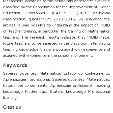
researchers, according to the periodicals of research available
classified by the Coordination for the Improvement of Higher
Education Personnel (CAPES), Qualis periodical
classification, quadrennium 2013-2016. By analyzing the
articles, it was possible to understand the impact of PIBID
on teacher training, in particular, the training of Mathematics
teachers. The research results indicate that PIBID helps
future teachers to be inserted in the classroom, stimulating
teaching knowledge that is encouraged with experience and
acquired with experience in the school environment.
Keywords
Saberes docentes
,
Matemática
,
Estado do conhecimento
,
Aprendizagem profissional
,
Saberes docentes
,
Matemáticas
,
Estado del conocimiento
,
Aprendizaje profesional
,
Teaching
knowledge
,
Mathematics
,
State of knowledge
,
Professional
learning
Citation