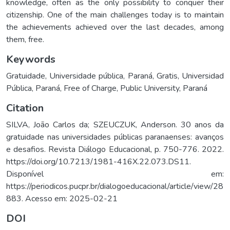
knowledge, often as the only possibility to conquer their
citizenship. One of the main challenges today is to maintain
the achievements achieved over the last decades, among
them, free.
Keywords
Gratuidade
,
Universidade pública
,
Paraná
,
Gratis
,
Universidad
Pública
,
Paraná
,
Free of Charge
,
Public University
,
Paraná
Citation
SILVA, João Carlos da; SZEUCZUK, Anderson. 30 anos da
gratuidade nas universidades públicas paranaenses: avanços
e desafios. Revista Diálogo Educacional, p. 750-776. 2022.
https://doi.org/10.7213/1981-416X.22.073.DS11.
Disponível em:
https://periodicos.pucpr.br/dialogoeducacional/article/view/28
883. Acesso em: 2025-02-21
DOI