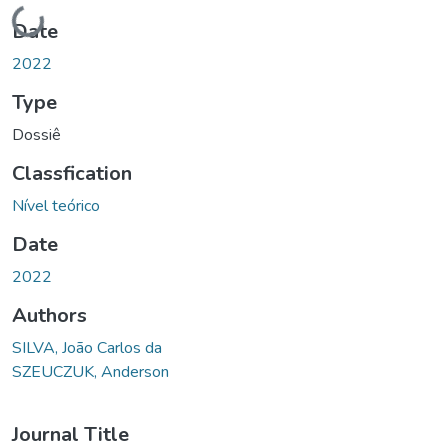
Loading...
Date
2022
Type
Dossiê
Classfication
Nível teórico
Date
2022
Authors
SILVA, João Carlos da
SZEUCZUK, Anderson
Journal Title