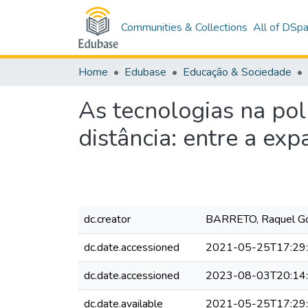
Communities & Collections
All of DSp
Home
Edubase
Educação & Sociedade
As tecnologias na pol
distância: entre a ex
dc.creator
BARRETO, Raquel Go
dc.date.accessioned
2021-05-25T17:29
dc.date.accessioned
2023-08-03T20:14
dc.date.available
2021-05-25T17:29