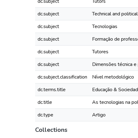
dc.subject
Tutors
dc.subject
Technical and politica
dc.subject
Tecnologias
dc.subject
Formação de professo
dc.subject
Tutores
dc.subject
Dimensões técnica e p
dc.subject.classification
Nível metodológico
dc.terms.title
Educação & Socieda
dc.title
As tecnologias na pol
dc.type
Artigo
Collections