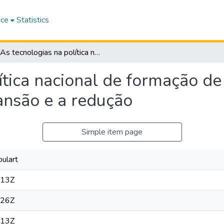
ace
Statistics
As tecnologias na política nacional de formação de professores a distância: entre a expansão e a redução
ítica nacional de formação de
pansão e a redução
Simple item page
ulart
:13Z
:26Z
:13Z