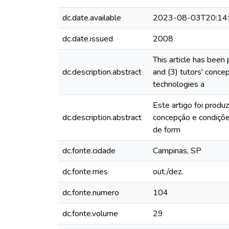
dc.date.available
2023-08-03T20:14
dc.date.issued
2008
This article has been
dc.description.abstract
and (3) tutors' conce
technologies a
Este artigo foi produz
dc.description.abstract
concepção e condições
de form
dc.fonte.cidade
Campinas, SP
dc.fonte.mes
out./dez.
dc.fonte.numero
104
dc.fonte.volume
29