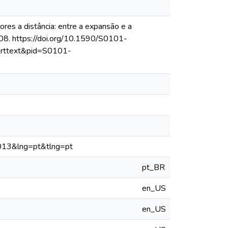
res a distância: entre a expansão e a
008. https://doi.org/10.1590/S0101-
_arttext&pid=S0101-
0013&lng=pt&tlng=pt
pt_BR
en_US
en_US