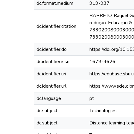
dc.format.medium
919-937
BARRETO, Raquel Goula
redução. Educação & 
dc.identifier.citation
73302008000300013 .
73302008000300013
dc.identifier.doi
https://doi.org/1
dc.identifier.issn
1678-4626
dc.identifier.uri
https://edubase.sbu
dc.identifier.url
https://www.scielo
dc.language
pt
dc.subject
Technologies
dc.subject
Distance learning te