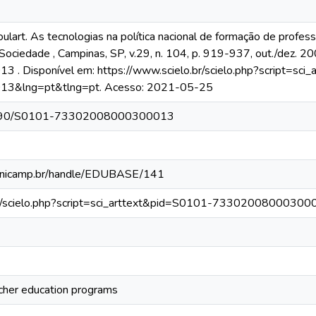
rt. As tecnologias na política nacional de formação de professo
Sociedade , Campinas, SP, v.29, n. 104, p. 919-937, out./dez. 2
 Disponível em: https://www.scielo.br/scielo.php?script=sci
&lng=pt&tlng=pt. Acesso: 2021-05-25
0.1590/S0101-73302008000300013
.unicamp.br/handle/EDUBASE/141
.br/scielo.php?script=sci_arttext&pid=S0101-7330200800030
acher education programs