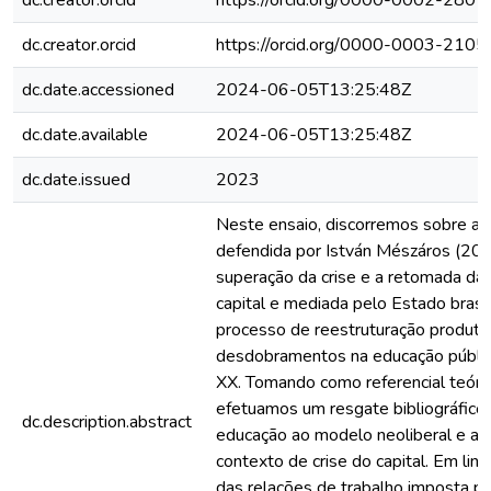
dc.creator.orcid
https://orcid.org/0000-0002-280
dc.creator.orcid
https://orcid.org/0000-0003-210
dc.date.accessioned
2024-06-05T13:25:48Z
dc.date.available
2024-06-05T13:25:48Z
dc.date.issued
2023
Neste ensaio, discorremos sobre a cr
defendida por István Mészáros (2002
superação da crise e a retomada da
capital e mediada pelo Estado brasi
processo de reestruturação produtiv
desdobramentos na educação pública
XX. Tomando como referencial teóric
efetuamos um resgate bibliográfic
dc.description.abstract
educação ao modelo neoliberal e a
contexto de crise do capital. Em linh
das relações de trabalho imposta pe