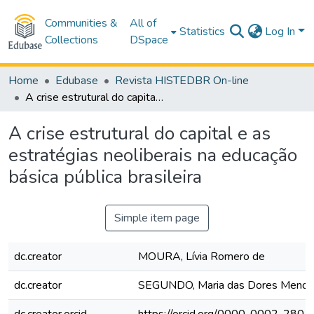
Communities &
All of
Statistics
Log In
Collections
DSpace
Home
Edubase
Revista HISTEDBR On-line
A crise estrutural do capital e as estratégias neoliberais na educação básica pública brasileira
A crise estrutural do capital e as
estratégias neoliberais na educação
básica pública brasileira
Simple item page
dc.creator
MOURA, Lívia Romero de
dc.creator
SEGUNDO, Maria das Dores Mend