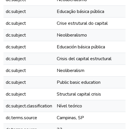
dc.subject
Educação básica pública
dc.subject
Crise estrutural do capital
dc.subject
Neoliberalismo
dc.subject
Educación básica pública
dc.subject
Crisis del capital estructural
dc.subject
Neoliberalism
dc.subject
Public basic education
dc.subject
Structural capital crisis
dc.subject.classification
Nível teórico
dc.terms.source
Campinas, SP