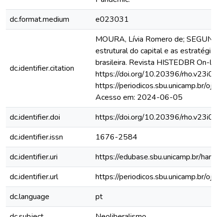
dc.format.medium
e023031
MOURA, Lívia Romero de; SEGUNDO
estrutural do capital e as estratégia
brasileira. Revista HISTEDBR On-li
dc.identifier.citation
https://doi.org/10.20396/rho.v23i0
https://periodicos.sbu.unicamp.br/o
Acesso em: 2024-06-05
dc.identifier.doi
https://doi.org/10.20396/rho.v23i
dc.identifier.issn
1676-2584
dc.identifier.uri
https://edubase.sbu.unicamp.br/
dc.identifier.url
https://periodicos.sbu.unicamp.br/o
dc.language
pt
dc.subject
Neoliberalismo