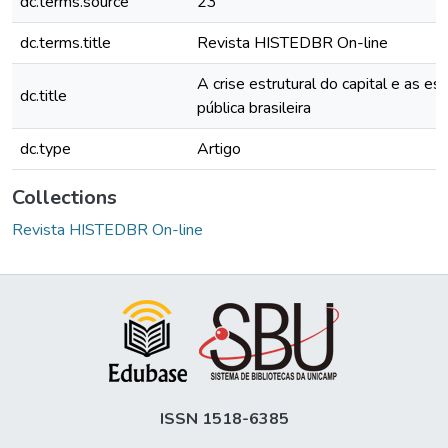
dc.terms.source
23
dc.terms.title
Revista HISTEDBR On-line
A crise estrutural do capital e as es
dc.title
pública brasileira
dc.type
Artigo
Collections
Revista HISTEDBR On-line
ISSN 1518-6385