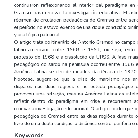
continuaron reflexionando al interior del paradigma en c
Gramsci para renovar la investigación educativa. El art
régimen de circulación pedagógica de Gramsci entre sen
el período no estuvo exento de una doble condición: dinám
y una lógica patriarcal.
O artigo trata do itinerário de Antonio Gramsci no campo 
latino-americano entre 1968 e 1991, ou seja, entr
protesto de 1968 e a dissolução da URSS. A fase mais
pedagógico do sardo na península ocorreu entre 1968 
América Latina se deu de meados da década de 1970 
hipótese, sugere-se que a crise do marxismo nos an
díspares nas duas regiões e no estudo pedagógico da
provocou uma retração, mas na América Latina os intele
refletir dentro do paradigma em crise e recorreram ao
renovar a investigação educacional. O artigo conclui que o
pedagógica de Gramsci entre as duas regiões durante o
livre de uma dupla condição: a dinâmica centro-periferia e u
Keywords