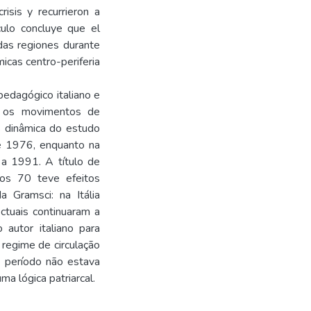
risis y recurrieron a
ículo concluye que el
das regiones durante
icas centro-periferia
pedagógico italiano e
e os movimentos de
 dinâmica do estudo
e 1976, enquanto na
a 1991. A título de
os 70 teve efeitos
 Gramsci: na Itália
ctuais continuaram a
 autor italiano para
 regime de circulação
 período não estava
ma lógica patriarcal.