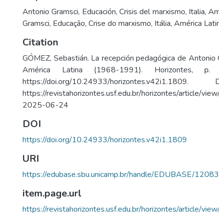
Antonio Gramsci
,
Educación
,
Crisis del marxismo
,
Italia
,
Am
Gramsci
,
Educação
,
Crise do marxismo
,
Itália
,
América Lati
Citation
GÓMEZ, Sebastián. La recepción pedagógica de Antonio Gr
América Latina (1968-1991). Horizontes, p
https://doi.org/10.24933/horizontes.v42i1.180
https://revistahorizontes.usf.edu.br/horizontes/article/
2025-06-24
DOI
https://doi.org/10.24933/horizontes.v42i1.1809
URI
https://edubase.sbu.unicamp.br/handle/EDUBASE/12083
item.page.url
https://revistahorizontes.usf.edu.br/horizontes/article/vi