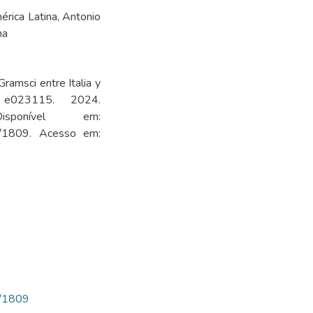
érica Latina
,
Antonio
na
amsci entre Italia y
. e023115. 2024.
9. Disponível em:
view/1809. Acesso em:
ew/1809