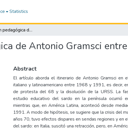
ace
Statistics
La recepción pedagógica de Antonio Gramsci entre Italia y América Latina (1968-1991)
ca de Antonio Gramsci entre 
Abstract
El artículo aborda el itinerario de Antonio Gramsci en
italiano y latinoamericano entre 1968 y 1991, es decir, 
de protesta del 68 y la disolución de la URSS. La fa
estudio educativo del sardo en la península ocurrió
mientras que, en América Latina, aconteció desde medi
1991. A modo de hipótesis, se sugiere que la crisis del m
años 70, tuvo efectos dispares en sendas regiones y en 
del sardo: en Italia, suscitó una retracción, pero, en Améric