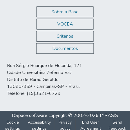
Sobre a Base
VOCEA
Críterios
Documentos
Rua Sérgio Buarque de Holanda, 421
Cidade Univesitária Zeferino Vaz
Distrito de Barão Geraldo
13080-859 - Campinas-SP - Brasil
Telefone: (19)3521-6729
DSpace software
copyright © 2002-2026
LYRASIS
Cookie
Accessibility
Privacy
End User
Send
settings
settings
policy
Agreement
Feedback