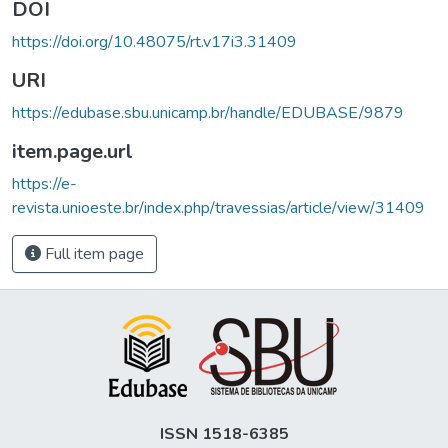
DOI
https://doi.org/10.48075/rt.v17i3.31409
URI
https://edubase.sbu.unicamp.br/handle/EDUBASE/9879
item.page.url
https://e-
revista.unioeste.br/index.php/travessias/article/view/31409
Full item page
ISSN 1518-6385