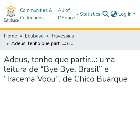
Communities &
All of
Statistics
Log In
Collections
DSpace
Home
Edubase
Travessias
Adeus, tenho que partir...: uma leitura de “Bye Bye, Brasil” e “Iracema Voou”, de Chico Buarque
Adeus, tenho que partir...: uma
leitura de “Bye Bye, Brasil” e
“Iracema Voou”, de Chico Buarque