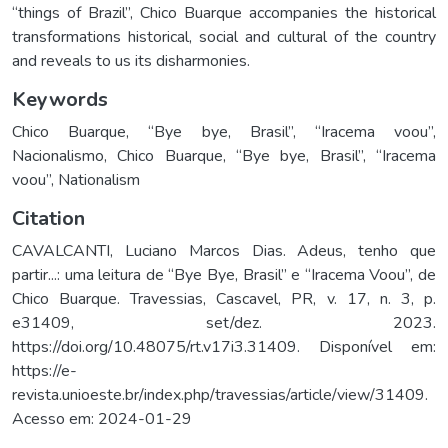
“things of Brazil”, Chico Buarque accompanies the historical
transformations historical, social and cultural of the country
and reveals to us its disharmonies.
Keywords
Chico Buarque
,
“Bye bye, Brasil”
,
“Iracema voou”
,
Nacionalismo
,
Chico Buarque
,
“Bye bye, Brasil”
,
“Iracema
voou”
,
Nationalism
Citation
CAVALCANTI, Luciano Marcos Dias. Adeus, tenho que
partir...: uma leitura de “Bye Bye, Brasil” e “Iracema Voou”, de
Chico Buarque. Travessias, Cascavel, PR, v. 17, n. 3, p.
e31409, set/dez. 2023.
https://doi.org/10.48075/rt.v17i3.31409. Disponível em:
https://e-
revista.unioeste.br/index.php/travessias/article/view/31409.
Acesso em: 2024-01-29