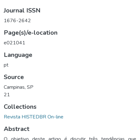
Journal ISSN
1676-2642
Page(s)/e-location
e021041
Language
pt
Source
Campinas, SP
21
Collections
Revista HISTEDBR On-line
Abstract
O objetivo deste artigo é discutir três tendências que