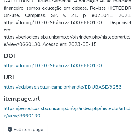
GALZERANO, Luciana Sardenha. A educação vai ao mercado
financeiro: somos educação em debate. Revista HISTEDBR
On-line, Campinas, SP, v. 21, p. e021041. 2021.
https://doi.org/10.20396/rho.v21i00.8660130. Disponível
em:
https://periodicos.sbu.unicamp.br/ojs/index.php/histedbr/articl
e/view/8660130. Acesso em: 2023-05-15
DOI
https://doi.org/10.20396/rho.v21i00.8660130
URI
https://edubase.sbu.unicamp.br/handle/EDUBASE/9253
item.page.url
https://periodicos.sbu.unicamp.br/ojs/index.php/histedbr/articl
e/view/8660130
Full item page