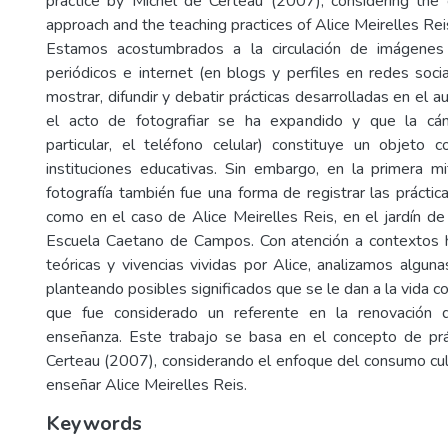
practice by Michel de Certeau (2007), considering the 
approach and the teaching practices of Alice Meirelles Rei
Estamos acostumbrados a la circulación de imágenes 
periódicos e internet (en blogs y perfiles en redes soci
mostrar, difundir y debatir prácticas desarrolladas en el au
el acto de fotografiar se ha expandido y que la cám
particular, el teléfono celular) constituye un objeto
instituciones educativas. Sin embargo, en la primera mi
fotografía también fue una forma de registrar las práctic
como en el caso de Alice Meirelles Reis, en el jardín de i
Escuela Caetano de Campos. Con atención a contextos his
teóricas y vivencias vividas por Alice, analizamos alguna
planteando posibles significados que se le dan a la vida c
que fue considerado un referente en la renovación
enseñanza. Este trabajo se basa en el concepto de prá
Certeau (2007), considerando el enfoque del consumo cul
enseñar Alice Meirelles Reis.
Keywords