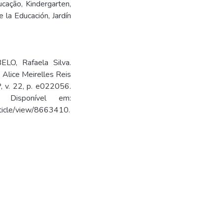
ucação
,
Kindergarten
,
de la Educación
,
Jardín
LO, Rafaela Silva.
e Alice Meirelles Reis
 v. 22, p. e022056.
10. Disponível em:
article/view/8663410.