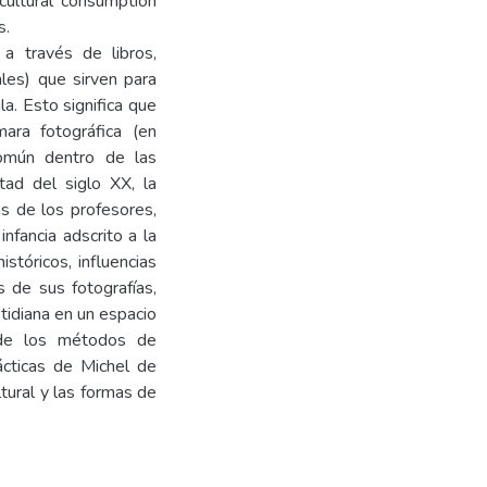
cultural consumption
s.
a través de libros,
ales) que sirven para
la. Esto significa que
ara fotográfica (en
 común dentro de las
tad del siglo XX, la
as de los profesores,
nfancia adscrito a la
tóricos, influencias
s de sus fotografías,
otidiana en un espacio
 de los métodos de
cticas de Michel de
tural y las formas de