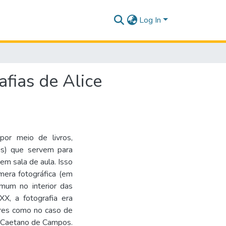
Log In
afias de Alice
or meio de livros,
ais) que servem para
em sala de aula. Isso
âmera fotográfica (em
omum no interior das
XX, a fotografia era
res como no caso de
la Caetano de Campos.