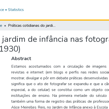
ace
Statistics
ne
Práticas cotidianas do jardim de infância nas fotografias de Alice Meirelles Reis (1920-1930)
 jardim de infância nas fotogr
-1930)
Abstract
Estamos acostumados com a circulação de imagens p
revistas e internet (em blogs e perfis nas redes soci
mostrar, divulgar e pôr em debate práticas desenvolvidas 
significa que o ato de fotografar se expandiu e que a c
especial, a do celular) se constitui como um objeto c
instituições de ensino. Na primeira metade do século 
também uma forma de registro das práticas de professo
Alice Meirelles Reis, no Jardim de Infância anexo à Esco