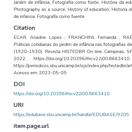
Jardim de infância
,
Fotografia como fonte
,
História da ed
Photography as a source
,
History of education
,
Historia 
de infancia
,
Fotografía como fuente
Citation
ECAR, Ariadne Lopes ; FRANCHINI, Fernanda ; RABE
Práticas cotidianas do jardim de infância nas fotografias d
(1920-1930). Revista HISTEDBR On-line, Campinas, SP,
2022. https://doi.org/10.20396/rho.v22i00.86634
https://periodicos.sbu.unicamp.br/ojs/index.php/histedbr/
Acesso em: 2023-05-05
DOI
https://doi.org/10.20396/rho.v22i00.8663410
URI
https://edubase.sbu.unicamp.br/handle/EDUBASE/9205
item.page.url