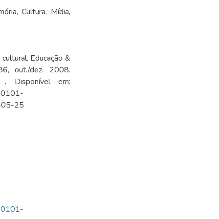
ória
,
Cultura
,
Mídia
,
cultural. Educação &
6, out./dez. 2008.
 . Disponível em:
=S0101-
-05-25
=S0101-