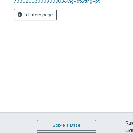
73302008000300003&lng=pt&tlng=pt
Full item page
Rua
Sobre a Base
Cid