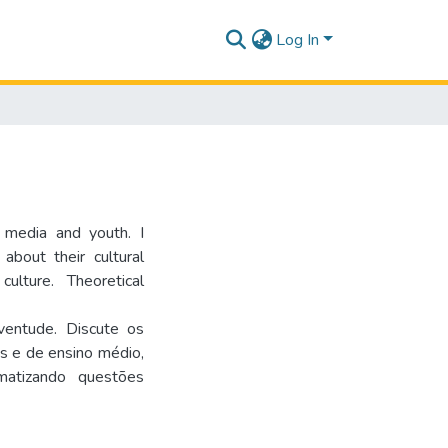
Log In
 media and youth. I
about their cultural
ulture. Theoretical
ventude. Discute os
s e de ensino médio,
matizando questões