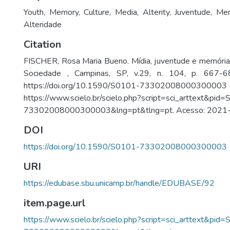
Youth
,
Memory
,
Culture
,
Media
,
Alterity
,
Juventude
,
Mem
Alteridade
Citation
FISCHER, Rosa Maria Bueno. Mídia, juventude e memória 
Sociedade , Campinas, SP, v.29, n. 104, p. 667-68
https://doi.org/10.1590/S0101-73302008000300003
https://www.scielo.br/scielo.php?script=sci_arttext&pid
73302008000300003&lng=pt&tlng=pt. Acesso: 2021
DOI
https://doi.org/10.1590/S0101-73302008000300003
URI
https://edubase.sbu.unicamp.br/handle/EDUBASE/92
item.page.url
https://www.scielo.br/scielo.php?script=sci_arttext&pid