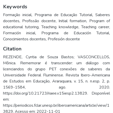
Keywords
Formação inicial
,
Programa de Educação Tutorial
,
Saberes
docentes
,
Profissão docente
,
Initial formation
,
Program of
educational tutoring
,
Teaching knowledge
,
Teaching career
,
Formación inicial
,
Programa de Educación Tutorial
,
Conocimientos docentes
,
Profesión docente
Citation
REZENDE, Cyntia de Souza Bastos; VASCONCELLOS,
Mônica. Rememorar é transcender: um diálogo com
licenciandos do grupo PET conexões de saberes da
Universidade Federal Fluminense. Revista Ibero-Americana
de Estudos em Educação, Araraquara, v. 15, n. n.esp. 2, p.
1569-1584, ago. 2020.
https://doi.org/10.21723/riaee.v15iesp2.13829. Disponível
em:
https://periodicos.fclar.unesp.br/iberoamericana/article/view/1
3829. Acesso em: 2022-11-01