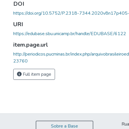
DOI
https://doi.org/10.5752/P.2318-7344.2020v8n17p405
URI
https://edubase.sbu.unicamp.br/handle/EDUBASE/6122
item.page.url
http://periodicos.pucminas.br/index.php/arquivobrasileiroed
23760
Full item page
Rua
Sobre a Base