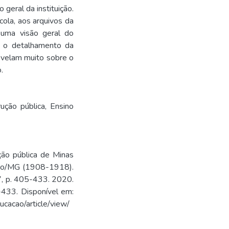
 geral da instituição.
cola, aos arquivos da
 uma visão geral do
a o detalhamento da
revelam muito sobre o
.
rução pública
,
Ensino
ção pública de Minas
Serro/MG (1908-1918).
17, p. 405-433. 2020.
433. Disponível em:
ucacao/article/view/