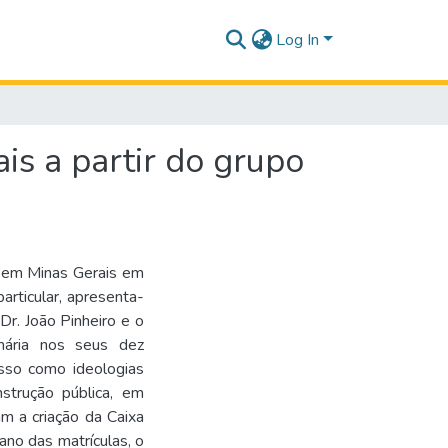
Log In
is a partir do grupo
)
s em Minas Gerais em
articular, apresenta-
r. João Pinheiro e o
imária nos seus dez
sso como ideologias
nstrução pública, em
m a criação da Caixa
iano das matrículas, o