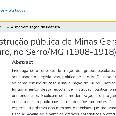
ace
Statistics
@rquivo Brasileiro de Educação
A modernização da instrução pública de Minas Gerais a partir do grupo escolar dr. João Pinheiro, no Serro/MG (1908-1918)
trução pública de Minas Gera
eiro, no Serro/MG (1908-1918
Abstract
Investiga-se o contexto de criação dos grupos escolare
seus aspectos legislativos, políticos e sociais. De modo p
se como estudo de caso a inauguração do Grupo Escolar D
funcionamento desta escola de instrução pública pr
primeiros anos. Explicam-se a modernização e o progre
educacionais republicanos e os desafios inerentes à i
especial, a pobreza dos meninos e meninas que motivara
Escolar. Avalia-se a partir de gráficos estatísticos o cotid