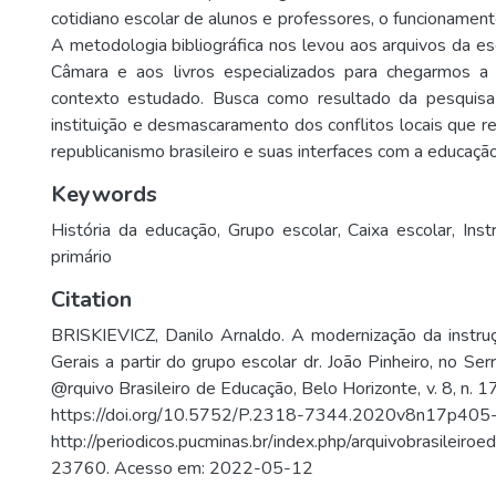
cotidiano escolar de alunos e professores, o funcionamento
A metodologia bibliográfica nos levou aos arquivos da es
Câmara e aos livros especializados para chegarmos a
contexto estudado. Busca como resultado da pesquis
instituição e desmascaramento dos conflitos locais que 
republicanismo brasileiro e suas interfaces com a educação
Keywords
História da educação
,
Grupo escolar
,
Caixa escolar
,
Inst
primário
Citation
BRISKIEVICZ, Danilo Arnaldo. A modernização da instru
Gerais a partir do grupo escolar dr. João Pinheiro, no 
@rquivo Brasileiro de Educação, Belo Horizonte, v. 8, n. 
https://doi.org/10.5752/P.2318-7344.2020v8n17p405-
http://periodicos.pucminas.br/index.php/arquivobrasileiroed
23760. Acesso em: 2022-05-12