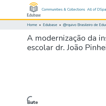
Communities & Collections
All of DSp
Home
Edubase
A modernização da ins
escolar dr. João Pinh
Loading...
Date