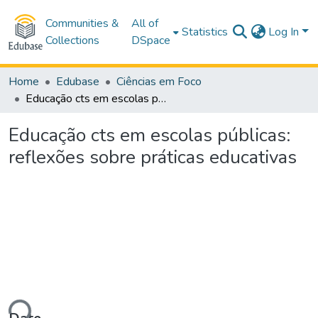
Communities &
All of
Statistics
Log In
Collections
DSpace
Home
Edubase
Ciências em Foco
Educação cts em escolas públicas: reflexões sobre práticas educativas
Educação cts em escolas públicas:
reflexões sobre práticas educativas
ding...