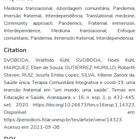
Medicina translacional
,
Abordagem comunitária
,
Pandemia
,
Imersão fraternal
,
Interdependência
,
Translational medicine
,
Community approach
,
Pandemics
,
Fraternal immersion
,
Interdependence
,
Medicina translacional
,
Enfoque
comunitario
,
Pandemia
,
Inmersión fraternal
,
Interdependencia
Citation
SVOBODA, Walfrido Kühl; SVOBODA, Noeli Kühl;
MARQUEZ, Ellen de Souza; GUTIÉRREZ-MURILLO, Roberth
Steven; RUIZ, Josefa Emilia Lopes; SILVA, Milene Zanoni da.
Saúde única, Terapia Comunitária Integrativa e covid-19: uma
imersão fraternal em “um mundo, uma saúde”. Temas em
Educação e Saúde, Araraquara, v. 16, n. esp. 1, p. 432-445,
set. 2020. https://doi.org/10.26673/tes.v16iesp.1.14323.
Disponível em:
https://periodicos.fclar.unesp.br/tes/article/view/14323.
Acesso em: 2021-09-08