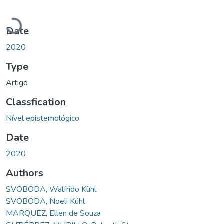
Loading...
Date
2020
Type
Artigo
Classfication
Nível epistemológico
Date
2020
Authors
SVOBODA, Walfrido Kühl
SVOBODA, Noeli Kühl
MARQUEZ, Ellen de Souza