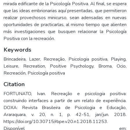
mirada edificante de la Psicología Positiva. Al final, se espera
que las ideas embrionarias aquí presentadas, que permitieron
realizar provechosos minicurso, sean adensadas en nuevas
oportunidades de practicarlas, al mismo tiempo que alienten
más investigaciones que busquen relacionar la Psicología
Positiva con la recreación.
Keywords
Brincadeira
,
Lazer
,
Recreação
,
Psicologia positiva
,
Playing
,
Leisure
,
Recreation
,
Positive Psychology
,
Broma
,
Ocio
,
Recreación
,
Psicología positiva
Citation
FORTUNATO, Ivan. Recreação e psicologia positiva:
construindo interfaces a partir de um relato de experiência.
DOXA: Revista Brasileira de Psicologia e Educação,
Araraquara, v. 20, n. 1, p. 42-51, jan/jun. 2018.
https://doi.org/10.30715/rbpe.v20.n1.2018.11253.
Disponível em: