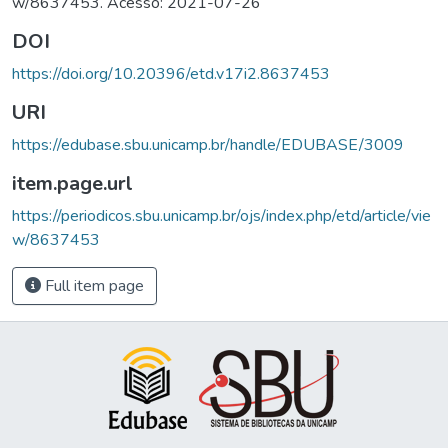
w/8637453. Acesso: 2021-07-26
DOI
https://doi.org/10.20396/etd.v17i2.8637453
URI
https://edubase.sbu.unicamp.br/handle/EDUBASE/3009
item.page.url
https://periodicos.sbu.unicamp.br/ojs/index.php/etd/article/vie
w/8637453
Full item page