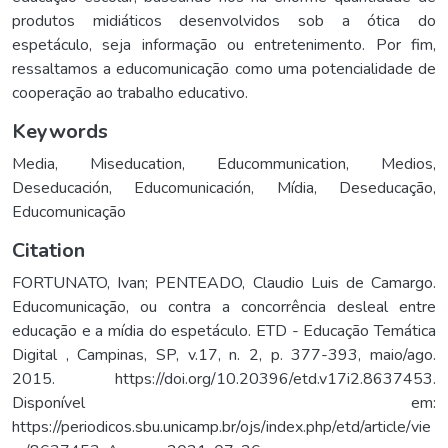
produtos midiáticos desenvolvidos sob a ótica do
espetáculo, seja informação ou entretenimento. Por fim,
ressaltamos a educomunicação como uma potencialidade de
cooperação ao trabalho educativo.
Keywords
Media
,
Miseducation
,
Educommunication
,
Medios
,
Deseducación
,
Educomunicación
,
Mídia
,
Deseducação
,
Educomunicação
Citation
FORTUNATO, Ivan; PENTEADO, Claudio Luis de Camargo.
Educomunicação, ou contra a concorrência desleal entre
educação e a mídia do espetáculo. ETD - Educação Temática
Digital , Campinas, SP, v.17, n. 2, p. 377-393, maio/ago.
2015. https://doi.org/10.20396/etd.v17i2.8637453.
Disponível em:
https://periodicos.sbu.unicamp.br/ojs/index.php/etd/article/vie