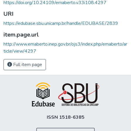
https://doi.org/10.24109/emaberto.v33i108.4297
URI
https://edubase.sbu.unicamp.br/handle/EDUBASE/2839
item.page.url
http://www.emaberto.inep.gov.br/ojs3/index.php/emaberto/ar
ticle/view/4297
Full item page
ISSN 1518-6385