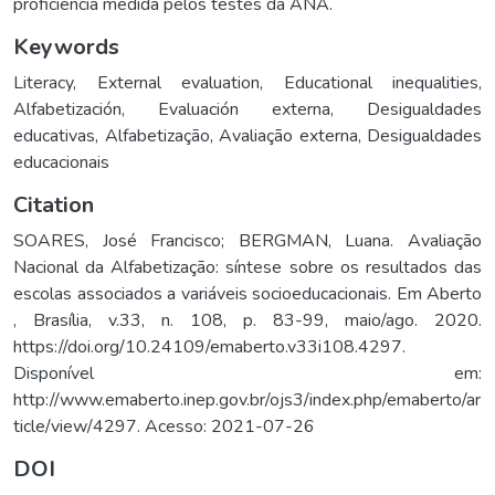
proficiência medida pelos testes da ANA.
Keywords
Literacy
,
External evaluation
,
Educational inequalities
,
Alfabetización
,
Evaluación externa
,
Desigualdades
educativas
,
Alfabetização
,
Avaliação externa
,
Desigualdades
educacionais
Citation
SOARES, José Francisco; BERGMAN, Luana. Avaliação
Nacional da Alfabetização: síntese sobre os resultados das
escolas associados a variáveis socioeducacionais. Em Aberto
, Brasília, v.33, n. 108, p. 83-99, maio/ago. 2020.
https://doi.org/10.24109/emaberto.v33i108.4297.
Disponível em:
http://www.emaberto.inep.gov.br/ojs3/index.php/emaberto/ar
ticle/view/4297. Acesso: 2021-07-26
DOI