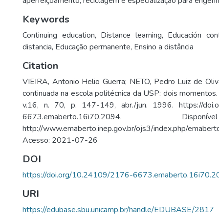
aperfeiçoamento, reciclagem e especialização para engenh
Keywords
Continuing education
,
Distance learning
,
Educación con
distancia
,
Educação permanente
,
Ensino a distância
Citation
VIEIRA, Antonio Helio Guerra; NETO, Pedro Luiz de Oliv
continuada na escola politécnica da USP: dois momentos. 
v.16, n. 70, p. 147-149, abr./jun. 1996. https://doi
6673.emaberto.16i70.2094. Dis
http://www.emaberto.inep.gov.br/ojs3/index.php/emaberto
Acesso: 2021-07-26
DOI
https://doi.org/10.24109/2176-6673.emaberto.16i70.
URI
https://edubase.sbu.unicamp.br/handle/EDUBASE/2817