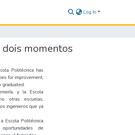
Log In
: dois momentos
scola Politécnica has
ities for improvement,
y graduated.
niería, y la Escola
o otras escuelas,
los ingenieros que ya
a Escola Politécnica
 oportunidades de