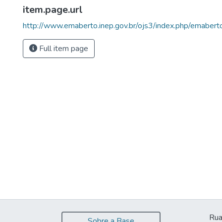
item.page.url
http://www.emaberto.inep.gov.br/ojs3/index.php/emabert
Full item page
Rua
Sobre a Base