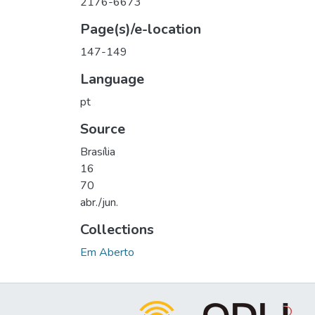
2176-6673
Page(s)/e-location
147-149
Language
pt
Source
Brasília
16
70
abr./jun.
Collections
Em Aberto