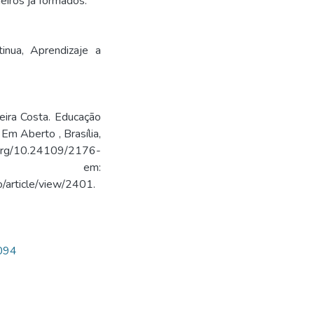
eiros já formados.
tinua
,
Aprendizaje a
eira Costa. Educação
Em Aberto , Brasília,
.org/10.24109/2176-
ponível em:
/article/view/2401.
2094