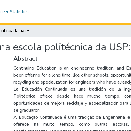
ace
Statistics
Educação continuada na escola politécnica da USP: dois momentos
na escola politécnica da USP
Abstract
Continuing Education is an engineering tradition, and E
been offering for a long time, like other schools, opportun
recycling and specialization for engineers who have alread
La Educación Continuada es una tradición de la inge
Politécnica ofrece desde hace mucho tiempo, com
oportunidades de mejora, reciclaje y especialización para 
se graduaron.
A Educação Continuada é uma tradição da Engenharia, e 
oferece há muito tempo, como outras escolas,