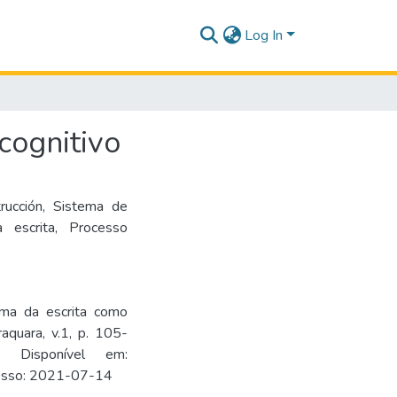
Log In
cognitivo
rucción
,
Sistema de
 escrita
,
Processo
ema da escrita como
quara, v.1, p. 105-
46. Disponível em:
Acesso: 2021-07-14