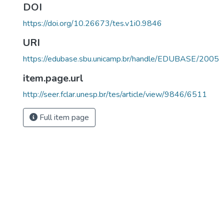
DOI
https://doi.org/10.26673/tes.v1i0.9846
URI
https://edubase.sbu.unicamp.br/handle/EDUBASE/2005
item.page.url
http://seer.fclar.unesp.br/tes/article/view/9846/6511
Full item page