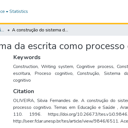
ace
Statistics
Temas em Educação e Saúde
A construção do sistema da escrita como processo cognitivo
ma da escrita como processo 
Keywords
Construction
,
Writing system
,
Cognitive process
,
Const
escritura
,
Proceso cognitivo
,
Construção
,
Sistema da
cognitivo
Citation
OLIVEIRA, Silvia Fernandes de. A construção do sist
processo cognitivo. Temas em Educação e Saúde , Arara
110. 1996. https://doi.org/10.26673/tes.v1i0.98
http://seer.fclar.unesp.br/tes/article/view/9846/6511. 