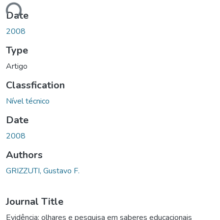
ding...
Date
2008
Type
Artigo
Classfication
Nível técnico
Date
2008
Authors
GRIZZUTI, Gustavo F.
Journal Title
Evidência: olhares e pesquisa em saberes educacionais