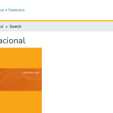
ace
Statistics
al
Search
acional