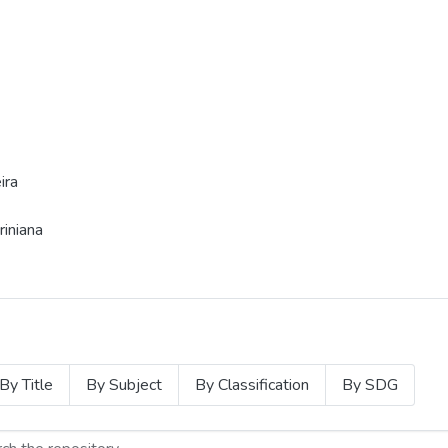
ira
iniana
By Title
By Subject
By Classification
By SDG