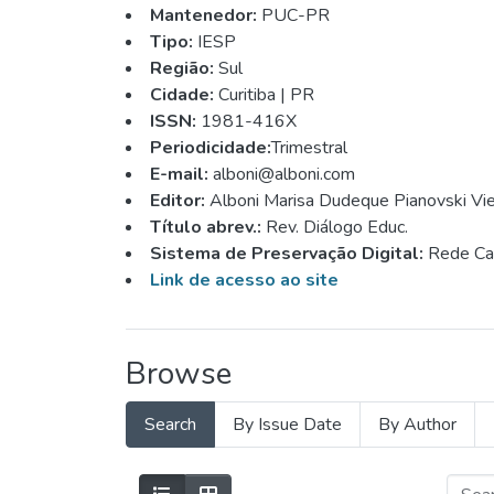
Mantenedor:
PUC-PR
Tipo:
IESP
Região:
Sul
Cidade:
Curitiba | PR
ISSN:
1981-416X
Periodicidade:
Trimestral
E-mail:
alboni@alboni.com
Editor:
Alboni Marisa Dudeque Pianovski Vie
Título abrev.:
Rev. Diálogo Educ.
Sistema de Preservação Digital:
Rede Car
Link de acesso ao site
Browse
Search
By Issue Date
By Author