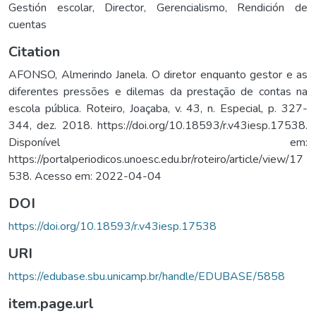
Gestión escolar
,
Director
,
Gerencialismo
,
Rendición de
cuentas
Citation
AFONSO, Almerindo Janela. O diretor enquanto gestor e as
diferentes pressões e dilemas da prestação de contas na
escola pública. Roteiro, Joaçaba, v. 43, n. Especial, p. 327-
344, dez. 2018. https://doi.org/10.18593/r.v43iesp.17538.
Disponível em:
https://portalperiodicos.unoesc.edu.br/roteiro/article/view/17
538. Acesso em: 2022-04-04
DOI
https://doi.org/10.18593/r.v43iesp.17538
URI
https://edubase.sbu.unicamp.br/handle/EDUBASE/5858
item.page.url