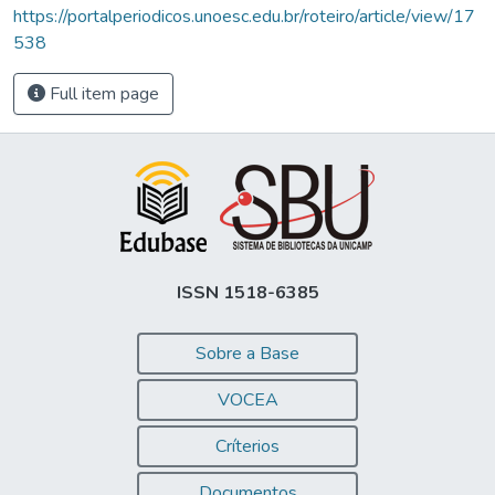
https://portalperiodicos.unoesc.edu.br/roteiro/article/view/17
538
Full item page
ISSN 1518-6385
Sobre a Base
VOCEA
Críterios
Documentos