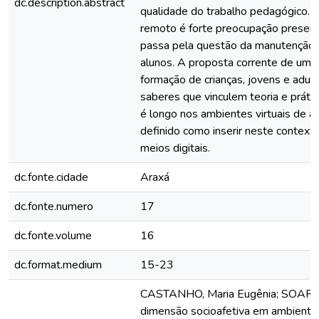
dc.description.abstract
qualidade do trabalho pedagógico. A
remoto é forte preocupação present
passa pela questão da manutenção d
alunos. A proposta corrente de um 
formação de crianças, jovens e adu
saberes que vinculem teoria e práti
é longo nos ambientes virtuais de a
definido como inserir neste context
meios digitais.
dc.fonte.cidade
Araxá
dc.fonte.numero
17
dc.fonte.volume
16
dc.format.medium
15-23
CASTANHO, Maria Eugênia; SOARES
dimensão socioafetiva em ambiente 