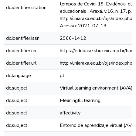
tempos de Covid-19. Evidência: olh
dc.identifier.citation
educacionais , Araxá, v.16, n. 17, p
http://uniaraxa.edu.br/ojs/index.php
Acesso: 2021-07-13
dc.identifier.issn
2966-1412
dc.identifier.uri
https://edubase.sbu.unicamp.br/h
dc.identifier.url
http://uniaraxa.edu.br/ojs/index.ph
dc.language
pt
dc.subject
Virtual learning environment (AVA)
dc.subject
Meaningful learning
dc.subject
affectivity
dc.subject
Entorno de aprendizaje virtual (AVA