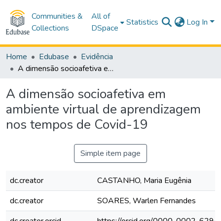
Communities &
All of
Statistics
Log In
Collections
DSpace
Home
Edubase
Evidência
A dimensão socioafetiva em ambiente virtual de aprendizagem nos tempos de Covid-19
A dimensão socioafetiva em
ambiente virtual de aprendizagem
nos tempos de Covid-19
Simple item page
dc.creator
CASTANHO, Maria Eugênia
dc.creator
SOARES, Warlen Fernandes