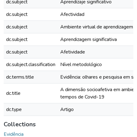
dc.subject
Aprendizaje significativo
dc.subject
Afectividad
dc.subject
Ambiente virtual de aprendizagem 
dc.subject
Aprendizagem significativa
dc.subject
Afetividade
dc.subject.classification
Nível metodológico
dc.terms.title
Evidência: olhares e pesquisa em sa
A dimensão socioafetiva em ambient
dc.title
tempos de Covid-19
dc.type
Artigo
Collections
Evidência