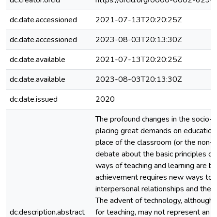
dc.creator.orcid
https://orcid.org/0000-0002-629
dc.date.accessioned
2021-07-13T20:20:25Z
dc.date.accessioned
2023-08-03T20:13:30Z
dc.date.available
2021-07-13T20:20:25Z
dc.date.available
2023-08-03T20:13:30Z
dc.date.issued
2020
The profound changes in the socio-p
placing great demands on education.
place of the classroom (or the non-p
debate about the basic principles of
ways of teaching and learning are b
achievement requires new ways to re
interpersonal relationships and the 
The advent of technology, although i
dc.description.abstract
for teaching, may not represent an i