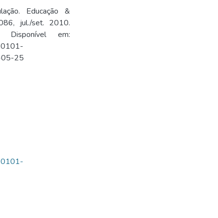
gulação. Educação &
86, jul./set. 2010.
1. Disponível em:
=S0101-
-05-25
=S0101-