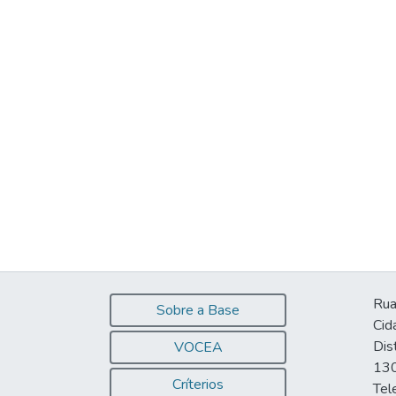
Rua
Sobre a Base
Cid
Dis
VOCEA
130
Críterios
Tel