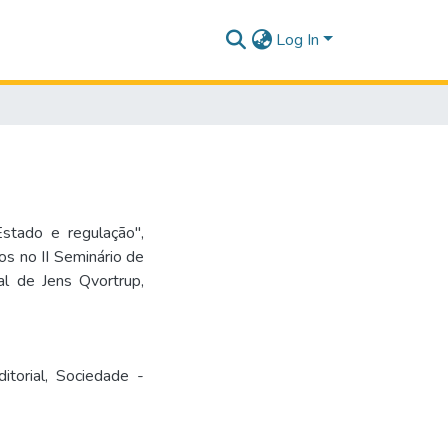
Log In
stado e regulação",
os no II Seminário de
nal de Jens Qvortrup,
itorial
,
Sociedade -