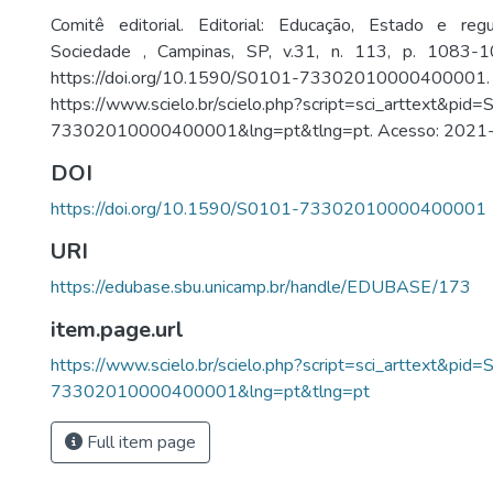
Comitê editorial. Editorial: Educação, Estado e re
Sociedade , Campinas, SP, v.31, n. 113, p. 1083-10
https://doi.org/10.1590/S0101-7330201000040000
https://www.scielo.br/scielo.php?script=sci_arttext&pid
73302010000400001&lng=pt&tlng=pt. Acesso: 2021
DOI
https://doi.org/10.1590/S0101-73302010000400001
URI
https://edubase.sbu.unicamp.br/handle/EDUBASE/173
item.page.url
https://www.scielo.br/scielo.php?script=sci_arttext&pid
73302010000400001&lng=pt&tlng=pt
Full item page