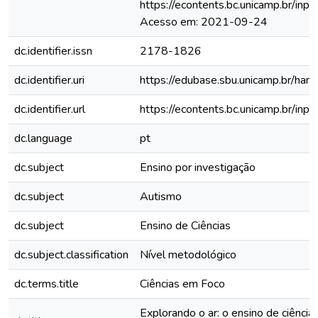
https://econtents.bc.unicamp.br/inpe
Acesso em: 2021-09-24
dc.identifier.issn
2178-1826
dc.identifier.uri
https://edubase.sbu.unicamp.br/h
dc.identifier.url
https://econtents.bc.unicamp.br/inp
dc.language
pt
dc.subject
Ensino por investigação
dc.subject
Autismo
dc.subject
Ensino de Ciências
dc.subject.classification
Nível metodológico
dc.terms.title
Ciências em Foco
Explorando o ar: o ensino de ciênci