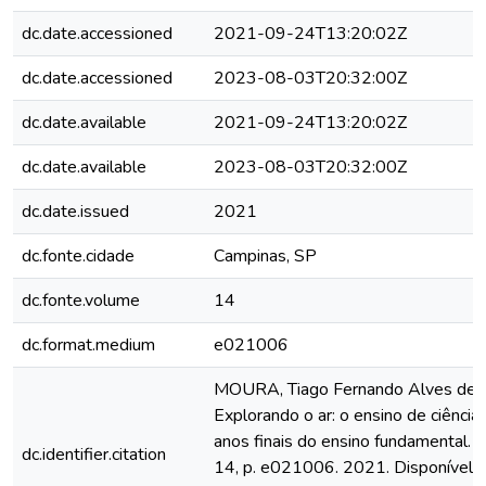
dc.date.accessioned
2021-09-24T13:20:02Z
dc.date.accessioned
2023-08-03T20:32:00Z
dc.date.available
2021-09-24T13:20:02Z
dc.date.available
2023-08-03T20:32:00Z
dc.date.issued
2021
dc.fonte.cidade
Campinas, SP
dc.fonte.volume
14
dc.format.medium
e021006
MOURA, Tiago Fernando Alves de;
Explorando o ar: o ensino de ciênci
anos finais do ensino fundamental. C
dc.identifier.citation
14, p. e021006. 2021. Disponível 