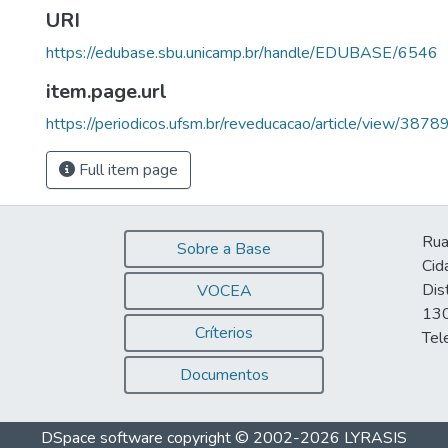
URI
https://edubase.sbu.unicamp.br/handle/EDUBASE/6546
item.page.url
https://periodicos.ufsm.br/reveducacao/article/view/3878
Full item page
Rua
Sobre a Base
Cid
Dis
VOCEA
130
Críterios
Tel
Documentos
DSpace software
copyright © 2002-2026
LYRASIS