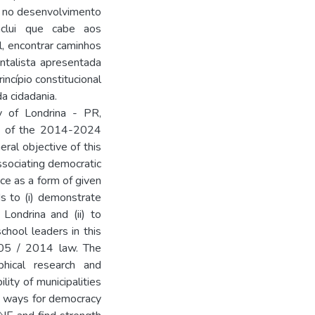
 no desenvolvimento
nclui que cabe aos
l, encontrar caminhos
ntalista apresentada
incípio constitucional
da cidadania.
y of Londrina - PR,
l) of the 2014-2024
ral objective of this
ssociating democratic
ce as a form of given
nds to (i) demonstrate
Londrina and (ii) to
chool leaders in this
005 / 2014 law. The
hical research and
lity of municipalities
nd ways for democracy