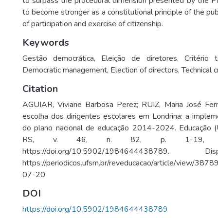
to surpass the procedural dimension presented by the P
to become stronger as a constitutional principle of the pub
of participation and exercise of citizenship.
Keywords
Gestão democrática
,
Eleição de diretores
,
Critério 
Democratic management
,
Election of directors
,
Technical cr
Citation
AGUIAR, Viviane Barbosa Perez; RUIZ, Maria José Ferr
escolha dos dirigentes escolares em Londrina: a imple
do plano nacional de educação 2014-2024. Educação (
RS, v. 46, n. 82, p. 1-19, jan
https://doi.org/10.5902/1984644438789. 
https://periodicos.ufsm.br/reveducacao/article/view/387
07-20
DOI
https://doi.org/10.5902/1984644438789