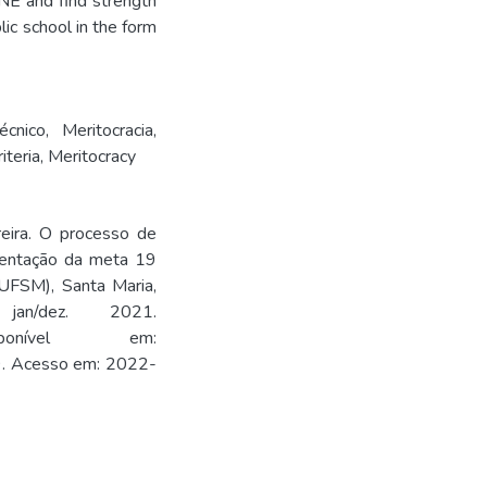
NE and find strength
lic school in the form
técnico
,
Meritocracia
,
iteria
,
Meritocracy
eira. O processo de
mentação da meta 19
UFSM), Santa Maria,
/dez. 2021.
Disponível em:
89. Acesso em: 2022-