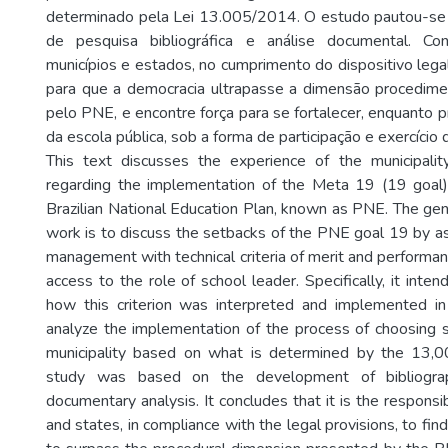
determinado pela Lei 13.005/2014. O estudo pautou-se
de pesquisa bibliográfica e análise documental. Co
municípios e estados, no cumprimento do dispositivo lega
para que a democracia ultrapasse a dimensão procedime
pelo PNE, e encontre força para se fortalecer, enquanto pr
da escola pública, sob a forma de participação e exercício 
This text discusses the experience of the municipalit
regarding the implementation of the Meta 19 (19 goa
Brazilian National Education Plan, known as PNE. The gene
work is to discuss the setbacks of the PNE goal 19 by a
management with technical criteria of merit and performan
access to the role of school leader. Specifically, it inte
how this criterion was interpreted and implemented in 
analyze the implementation of the process of choosing s
municipality based on what is determined by the 13,
study was based on the development of bibliograp
documentary analysis. It concludes that it is the responsibi
and states, in compliance with the legal provisions, to fi