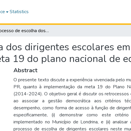
ace
Statistics
O processo de escolha dos dirigentes escolares em Londrina: a implementação da meta 19 do plano nacional de educação 2014-2024
 dos dirigentes escolares em
ta 19 do plano nacional de 
Abstract
O presente texto discute a experiência vivenciada pelo mu
PR, quanto à implementação da meta 19 do Plano Na
(2014-2024). O objetivo geral é discutir os retrocesso
ao associar a gestão democrática aos critérios té
desempenho, como forma de acesso à função de dirigent
especificamente, (i) demonstrar como este critério
implementado no Município de Londrina, e (ii) analisa
processo de escolha de dirigentes escolares neste mun