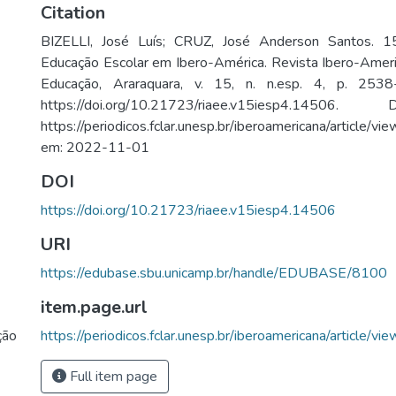
Citation
BIZELLI, José Luís; CRUZ, José Anderson Santos. 
Educação Escolar em Ibero-América. Revista Ibero-Amer
Educação, Araraquara, v. 15, n. n.esp. 4, p. 253
https://doi.org/10.21723/riaee.v15iesp4.1450
https://periodicos.fclar.unesp.br/iberoamericana/articl
em: 2022-11-01
DOI
https://doi.org/10.21723/riaee.v15iesp4.14506
URI
https://edubase.sbu.unicamp.br/handle/EDUBASE/8100
item.page.url
ção
https://periodicos.fclar.unesp.br/iberoamericana/article/v
Full item page