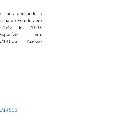
15 anos pensando a
icana de Estudos em
8-2542, dez. 2020.
6. Disponível em:
e/view/14506. Acesso
iew/14506