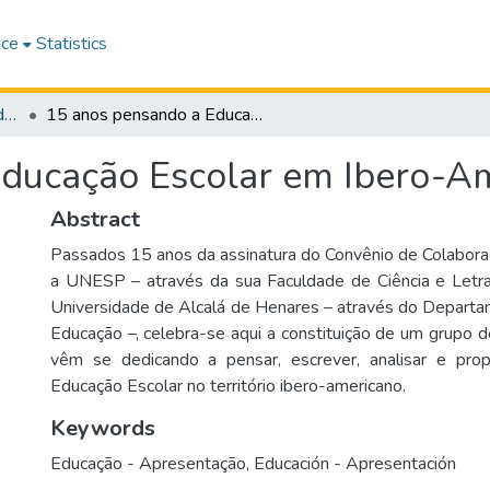
ace
Statistics
Revista Ibero-Americana de Estudos em Educação
15 anos pensando a Educação Escolar em Ibero-América
ducação Escolar em Ibero-A
Abstract
Passados 15 anos da assinatura do Convênio de Colabor
a UNESP – através da sua Faculdade de Ciência e Letra
Universidade de Alcalá de Henares – através do Departa
Educação –, celebra-se aqui a constituição de um grupo 
vêm se dedicando a pensar, escrever, analisar e propo
Educação Escolar no território ibero-americano.
Keywords
Educação - Apresentação
,
Educación - Apresentación