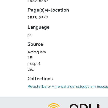
1982-5587
Page(s)/e-location
2538-2542
Language
pt
Source
Araraquara
15
n.esp. 4
dez.
Collections
Revista Ibero-Americana de Estudos em Educa