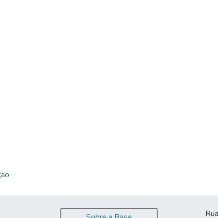
ção
Rua
Sobre a Base