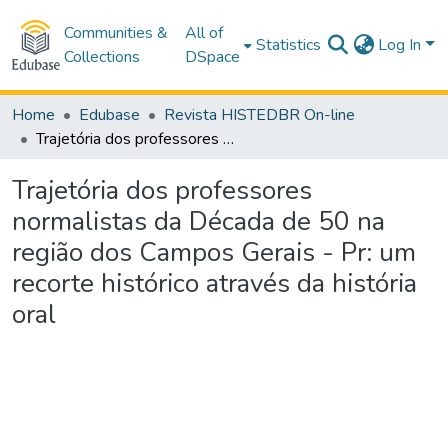
Communities &
All of
Statistics
Log In
Collections
DSpace
Home
Edubase
Revista HISTEDBR On-line
Trajetória dos professores normalistas da Década de 50 na região dos Campos Gerais - Pr: um recorte histórico através da história oral
Trajetória dos professores
normalistas da Década de 50 na
região dos Campos Gerais - Pr: um
recorte histórico através da história
oral