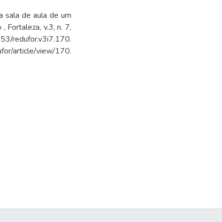
 sala de aula de um
Fortaleza, v.3, n. 7,
/redufor.v3i7.170.
or/article/view/170.