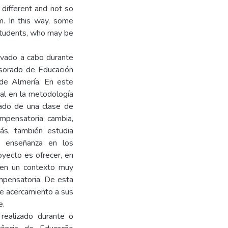
 different and not so
. In this way, some
students, who may be
levado a cabo durante
esorado de Educación
 de Almería. En este
ical en la metodología
nado de una clase de
mpensatoria cambia,
ás, también estudia
e enseñanza en los
oyecto es ofrecer, en
 en un contexto muy
mpensatoria. De esta
de acercamiento a sus
e.
realizado durante o