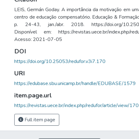
LEIS, Germán Goday. A importância da motivação em uma
centro de educação compensatório. Educação & Formação , 
p. 24-43, jan./abr. 2018. https://doi.org/10.25053
Disponível em: https://revistas.uece.br/index.php/reduf
Acesso: 2021-07-05
DOI
https://doi.org/10.25053/redufor.v3i7.170
URI
https://edubase.sbu.unicamp.br/handle/EDUBASE/1579
item.page.url
https://revistas.uece.br/index.php/redufor/article/view/170
Full item page