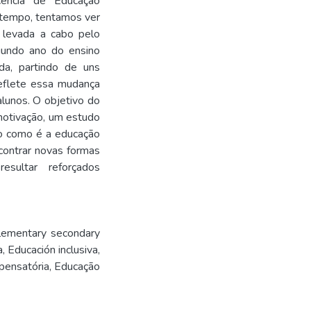
ência de Educação
 tempo, tentamos ver
a levada a cabo pelo
gundo ano do ensino
a, partindo de uns
eflete essa mudança
lunos. O objetivo do
motivação, um estudo
o como é a educação
contrar novas formas
sultar reforçados
lementary secondary
a
,
Educación inclusiva
,
ensatória
,
Educação