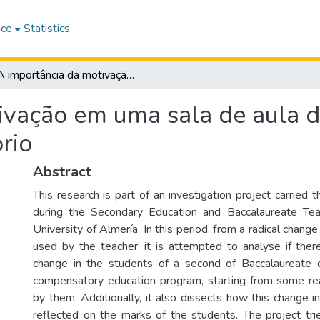
ace
Statistics
A importância da motivação em uma sala de aula de um centro de educação compensatório
ivação em uma sala de aula d
rio
Abstract
This research is part of an investigation project carried 
during the Secondary Education and Baccalaureate Tea
University of Almería. In this period, from a radical chan
used by the teacher, it is attempted to analyse if ther
change in the students of a second of Baccalaureate 
compensatory education program, starting from some rea
by them. Additionally, it also dissects how this change 
reflected on the marks of the students. The project trie