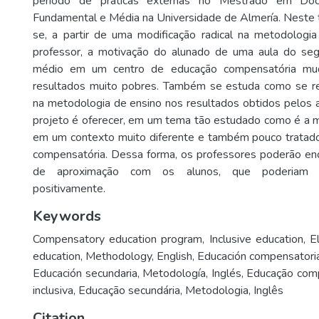
período de práticas externas no Mestrado em Doc
Fundamental e Média na Universidade de Almería. Neste
se, a partir de uma modificação radical na metodologi
professor, a motivação do alunado de uma aula do se
médio em um centro de educação compensatória mud
resultados muito pobres. Também se estuda como se r
na metodologia de ensino nos resultados obtidos pelos a
projeto é oferecer, em um tema tão estudado como é a 
em um contexto muito diferente e também pouco tratad
compensatória. Dessa forma, os professores poderão en
de aproximação com os alunos, que poderiam re
positivamente.
Keywords
Compensatory education program
,
Inclusive education
,
E
education
,
Methodology
,
English
,
Educación compensatori
Educación secundaria
,
Metodología
,
Inglés
,
Educação comp
inclusiva
,
Educação secundária
,
Metodologia
,
Inglês
Citation