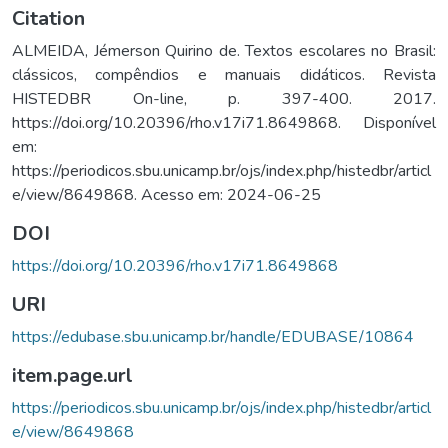
Citation
ALMEIDA, Jémerson Quirino de. Textos escolares no Brasil:
clássicos, compêndios e manuais didáticos. Revista
HISTEDBR On-line, p. 397-400. 2017.
https://doi.org/10.20396/rho.v17i71.8649868. Disponível
em:
https://periodicos.sbu.unicamp.br/ojs/index.php/histedbr/articl
e/view/8649868. Acesso em: 2024-06-25
DOI
https://doi.org/10.20396/rho.v17i71.8649868
URI
https://edubase.sbu.unicamp.br/handle/EDUBASE/10864
item.page.url
https://periodicos.sbu.unicamp.br/ojs/index.php/histedbr/articl
e/view/8649868