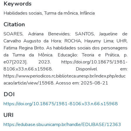
Keywords
Habilidades sociais
,
Turma da mônica
,
Infância
Citation
SOARES, Adriana Benevides; SANTOS, Jaqueline de
Carvalho Augusto da Hora; ROCHA, Hayumy Lima; UHR,
Fatima Regina Brito. As habilidades sociais dos personagens
da Turma da Mônica. Educação: Teoria e Prática, p.
e07[2023]. 2023. https://doi.org/10.18675/1981-
8106.v33.n.66.s15968. Disponível em:
https://www.periodicos.rc.biblioteca.unesp.br/index.php/educ
acao/article/view/15968. Acesso em: 2025-08-21
DOI
https://doi.org/10.18675/1981-8106.v33.n.66.s15968
URI
https://edubase.sbu.unicamp.br/handle/EDUBASE/12363