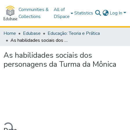
Communities &
All of
Statistics
Log In
Collections
DSpace
Home
Edubase
Educação: Teoria e Prática
As habilidades sociais dos personagens da Turma da Mônica
As habilidades sociais dos
personagens da Turma da Mônica
oading...